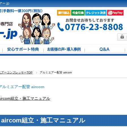
ー.jp
方法
馬力別
定
エアーコンプレッサーTOP
アルミエアー配管 aircom
アルミエアー配管 aircom
aircom組立・施工マニュアル
aircom組立・施工マニュアル