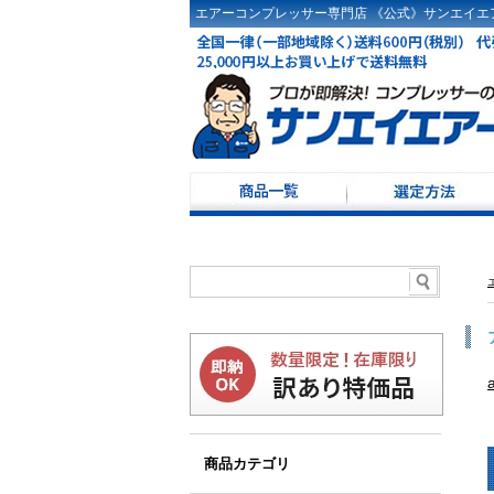
エアーコンプレッサー専門店 《公式》サンエイエア
コンプレッサー選定
ドライヤ選定方法
コンプレッサーKW・
コンプレッサー100Ｖ
レシーバータンク選
商品カテゴリ