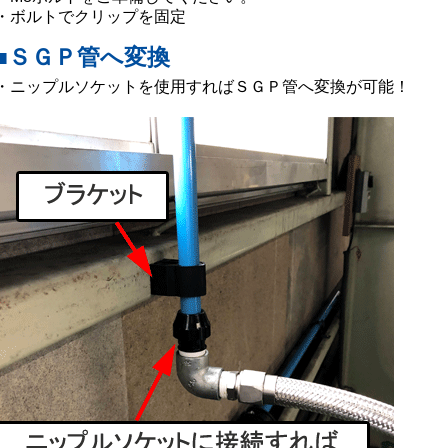
・ボルトでクリップを固定
■ＳＧＰ管へ変換
・ニップルソケットを使用すればＳＧＰ管へ変換が可能！