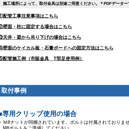
施工場所によって、取付金具は別途ご用意ください。＊PDFデーター
①配管工事注意事項はこちら
②壁面・柱に固定する場合はこちら
③天井・梁から吊り下げの場合はこちら
④壁面のケイカル板・石膏ボードへの固定方法はこちら
⑤配管施工例（市販金具 T型足使用例）
取付事例
■専用クリップ使用の場合
・Ｍ8ナットが同梱されています。ボルトは付属されておりま
M8ボルトをご準備してください。