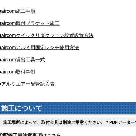
■aircom施工手順
■aircom取付ブラケット施工
■aircomクイックリダクション設置設置方法
■aircomアルミ用固定レンチ使用方法
■aircom貸出工具一式
■aircom取付事例
■アルミエアー配管記入表
施工について
施工場所によって、取付金具は別途ご用意ください。＊PDFデーター
①配管工事注意事項はこちら