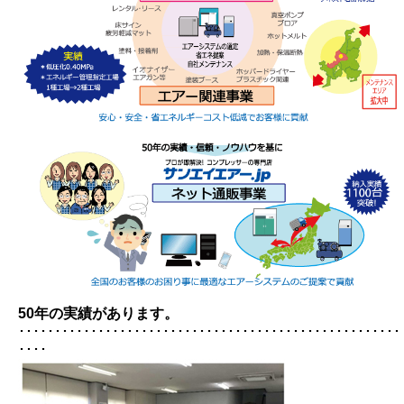
50年の実績があります。
･････････････････････････････････････････････････････
････