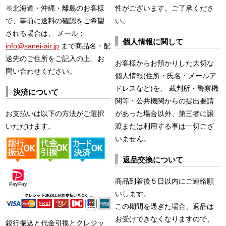
※北海道・沖縄・離島のお客様
性がございます。ご了承くださ
で、事前に送料の確認をご希望
い。
される場合は、 メール：
個人情報に関して
info@sanei-air.jp
まで商品名・配
送先のご住所をご記入の上、お
お客様からお預かりした大切な
問い合わせください。
個人情報(住所・氏名・メールア
ドレスなど)を、 裁判所・警察機
決済について
関等・公共機関からの提出要請
お支払いは以下の方法がご選択
があった場合以外、第三者に譲
いただけます。
渡または利用する事は一切ござ
いません。
返品交換について
商品到着後５日以内にご連絡願
いします。
この期間を過ぎた場合、返品は
お受けできなくなりますので、
銀行振込と代金引換とクレジッ