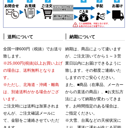
送料について
納期について
全国一律600円（税抜）でお送り
納期は、商品によって違います
致します。
が、ご注文頂いてから１～３営
※25,000円(税抜)以上お買い上げ
業日以内にお届けできるように
の場合は、送料無料となりま
致します。その都度ご連絡いた
す。
しますのでご安心ください。
※ただし、北海道・沖縄・離島
また、■商品（在庫品、メーカー
は、別途送料がかる場合がござ
からの直送の商品）、■お支払方
います。
法によって納期が変わってきま
ご注文時には送料は加算されま
す。お時間指定のある場合は、
せんが、ご注文確認メールに
ご指定ください。
て、金額をご連絡させていただ
※大雪、台風などの天候状況に
きます。
より、運送に遅れが生じる可能