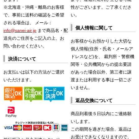
※北海道・沖縄・離島のお客様
性がございます。ご了承くださ
で、事前に送料の確認をご希望
い。
される場合は、 メール：
個人情報に関して
info@sanei-air.jp
まで商品名・配
送先のご住所をご記入の上、お
お客様からお預かりした大切な
問い合わせください。
個人情報(住所・氏名・メールア
ドレスなど)を、 裁判所・警察機
決済について
関等・公共機関からの提出要請
お支払いは以下の方法がご選択
があった場合以外、第三者に譲
いただけます。
渡または利用する事は一切ござ
いません。
返品交換について
商品到着後５日以内にご連絡願
いします。
この期間を過ぎた場合、返品は
お受けできなくなりますので、