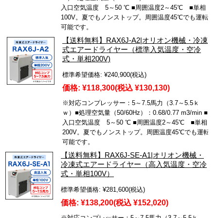
入口空気温度 5～50 ℃ ■周囲温度2～45℃ ■単相
100V。夏でもノンストップ。周囲温度45℃でも運転
可能です。
【送料無料】RAX6J-A2|オリオン機械・冷凍
式エアードライヤー（標準入気温度・空冷
式・単相200V)
標準希望価格:
¥240,900
(税込)
価格:
¥118,300
(税込 ¥130,130)
※対応コンプレッサー：5～7.5馬力（3.7～5.5ｋ
ｗ）■処理空気量（50/60Hz）：0.68/0.77 m3/min ■
入口空気温度 5～50 ℃ ■周囲温度2～45℃ ■単相
200V。夏でもノンストップ。周囲温度45℃でも運転
可能です。
【送料無料】RAX6J-SE-A1|オリオン機械・
冷凍式エアードライヤー（高入気温度・空冷
式・単相100V）
標準希望価格:
¥281,600
(税込)
価格:
¥138,200
(税込 ¥152,020)
※対応コンプレッサー：5～7.5馬力（3.7～5.5ｋ