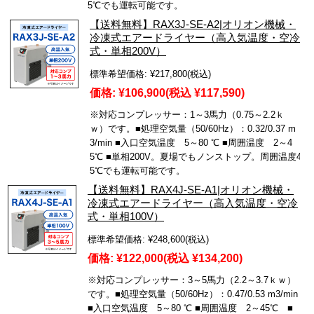
5℃でも運転可能です。
【送料無料】RAX3J-SE-A2|オリオン機械・
冷凍式エアードライヤー（高入気温度・空冷
式・単相200V）
標準希望価格:
¥217,800
(税込)
価格:
¥106,900
(税込 ¥117,590)
※対応コンプレッサー：1～3馬力（0.75～2.2ｋ
ｗ）です。■処理空気量（50/60Hz）：0.32/0.37 m
3/min ■入口空気温度 5～80 ℃ ■周囲温度 2～4
5℃ ■単相200V。夏場でもノンストップ。周囲温度4
5℃でも運転可能です。
【送料無料】RAX4J-SE-A1|オリオン機械・
冷凍式エアードライヤー（高入気温度・空冷
式・単相100V）
標準希望価格:
¥248,600
(税込)
価格:
¥122,000
(税込 ¥134,200)
※対応コンプレッサー：3～5馬力（2.2～3.7ｋｗ）
です。■処理空気量（50/60Hz）：0.47/0.53 m3/min
■入口空気温度 5～80 ℃ ■周囲温度 2～45℃ ■