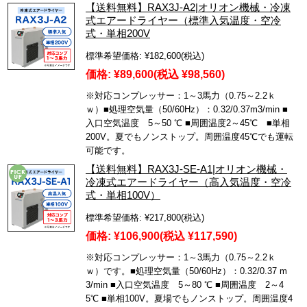
【送料無料】RAX3J-A2|オリオン機械・冷凍
式エアードライヤー（標準入気温度・空冷
式・単相200V
標準希望価格:
¥182,600
(税込)
価格:
¥89,600
(税込 ¥98,560)
※対応コンプレッサー：1～3馬力（0.75～2.2ｋ
ｗ）■処理空気量（50/60Hz）：0.32/0.37m3/min ■
入口空気温度 5～50 ℃ ■周囲温度2～45℃ ■単相
200V。夏でもノンストップ。周囲温度45℃でも運転
可能です。
【送料無料】RAX3J-SE-A1|オリオン機械・
冷凍式エアードライヤー（高入気温度・空冷
式・単相100V）
標準希望価格:
¥217,800
(税込)
価格:
¥106,900
(税込 ¥117,590)
※対応コンプレッサー：1～3馬力（0.75～2.2ｋ
ｗ）です。■処理空気量（50/60Hz）：0.32/0.37 m
3/min ■入口空気温度 5～80 ℃ ■周囲温度 2～4
5℃ ■単相100V。夏場でもノンストップ。周囲温度4