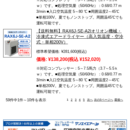
ｗ）です。■処理空気量（50/60Hz）：0.68/0.77 m
3/min ■入口空気温度 5～80 ℃ ■周囲温度2～45℃
■単相100V。夏でもノンストップ。周囲温45℃でも
運転可能です。
【送料無料】RAX6J-SE-A2|オリオン機械・
冷凍式エアードライヤー（高入気温度・空冷
式・単相200V）
標準希望価格:
¥281,600
(税込)
価格:
¥138,200
(税込 ¥152,020)
※対応コンプレッサー：5～7.5馬力（3.7～5.5ｋ
ｗ）です。■処理空気量（50/60Hz）：0.68/0.77 m
3/min ■入口空気温度 5～80 ℃ ■周囲温度2～45℃
■単相200V。夏でもノンストップ。周囲温45℃でも
運転可能です。
59件中1件～10件を表示
1
2
3
4
5
次へ
次の5ページへ
最後へ