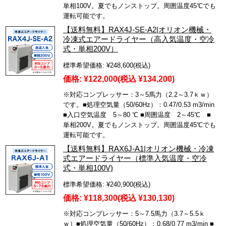
単相100V。夏でもノンストップ。周囲温度45℃でも
運転可能です。
【送料無料】RAX4J-SE-A2|オリオン機械・
冷凍式エアードライヤー（高入気温度・空冷
式・単相200V）
標準希望価格:
¥248,600
(税込)
価格:
¥122,000
(税込 ¥134,200)
※対応コンプレッサー：3～5馬力（2.2～3.7ｋｗ）
です。■処理空気量（50/60Hz）：0.47/0.53 m3/min
■入口空気温度 5～80 ℃ ■周囲温度 2～45℃ ■
単相200V。夏でもノンストップ。周囲温度45℃でも
運転可能です。
【送料無料】RAX6J-A1|オリオン機械・冷凍
式エアードライヤー（標準入気温度・空冷
式・単相100V)
標準希望価格:
¥240,900
(税込)
価格:
¥118,300
(税込 ¥130,130)
※対応コンプレッサー：5～7.5馬力（3.7～5.5ｋ
ｗ）■処理空気量（50/60Hz）：0.68/0.77 m3/min ■