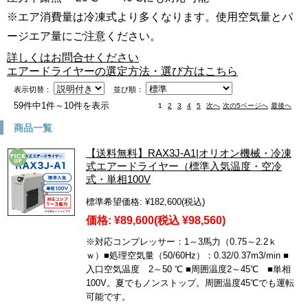
※エア消費量は冷凍式より多くなります。使用空気量とパ
ージエア量にご注意ください。
詳しくはお問合せください
エアードライヤーの選定方法・選び方はこちら
表示切替：
並び順：
59件中1件～10件を表示
1
2
3
4
5
次へ
次の5ページへ
最後へ
商品一覧
【送料無料】RAX3J-A1|オリオン機械・冷凍
式エアードライヤー（標準入気温度・空冷
式・単相100V
標準希望価格:
¥182,600
(税込)
価格:
¥89,600
(税込 ¥98,560)
※対応コンプレッサー：1～3馬力（0.75～2.2ｋ
ｗ）■処理空気量（50/60Hz）：0.32/0.37m3/min ■
入口空気温度 2～50 ℃ ■周囲温度2～45℃ ■単相
100V。夏でもノンストップ。周囲温度45℃でも運転
可能です。