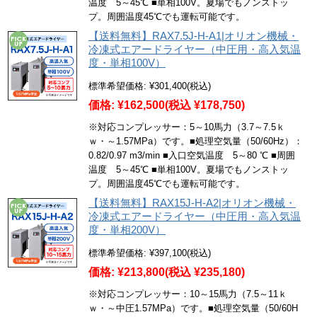
温度 5～45℃ ■単相100V。夏場でもノンストッ
プ。周囲温度45℃でも運転可能です。
【送料無料】RAX7.5J-H-A1|オリオン機械・
冷凍式エアードライヤー（中圧用・高入気温
度・単相100V）
標準希望価格:
¥301,400
(税込)
価格:
¥162,500
(税込 ¥178,750)
※対応コンプレッサー：5～10馬力（3.7～7.5ｋ
ｗ・～1.57MPa）です。■処理空気量（50/60Hz）：
0.82/0.97 m3/min ■入口空気温度 5～80 ℃ ■周囲
温度 5～45℃ ■単相100V。夏場でもノンストッ
プ。周囲温度45℃でも運転可能です。
【送料無料】RAX15J-H-A2|オリオン機械・
冷凍式エアードライヤー（中圧用・高入気温
度・単相200V）
標準希望価格:
¥397,100
(税込)
価格:
¥213,800
(税込 ¥235,180)
※対応コンプレッサー：10～15馬力（7.5～11ｋ
ｗ・～中圧1.57MPa）です。■処理空気量（50/60H