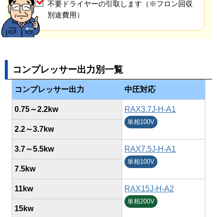
不要ドライヤーの引取します（※フロン回収
別途費用）
コンプレッサー出力別一覧
コンプレッサー出力
中圧対応
0.75～2.2kw
RAX3.7J-H-A1
単相100V
2.2～3.7kw
3.7～5.5kw
RAX7.5J-H-A1
単相100V
7.5kw
11kw
RAX15J-H-A2
単相200V
15kw