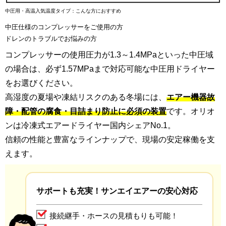
中圧用・高温入気温度タイプ：こんな方におすすめ
中圧仕様のコンプレッサーをご使用の方
ドレンのトラブルでお悩みの方
コンプレッサーの使用圧力が1.3～1.4MPaといった中圧域
の場合は、必ず1.57MPaまで対応可能な中圧用ドライヤー
をお選びください。
高湿度の夏場や凍結リスクのある冬場には、
エアー機器故
障・配管の腐食・目詰まり防止に必須の装置
です。
オリオ
ンは冷凍式エアードライヤー国内シェアNo.1。
信頼の性能と豊富なラインナップで、現場の安定稼働を支
えます。
サポートも充実！サンエイエアーの安心対応
接続継手・ホースの見積もりも可能！