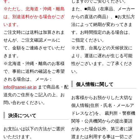
す。
しますのでご安心ください。
※ただし、北海道・沖縄・離島
また、■商品（在庫品、メーカー
は、別途送料がかる場合がござ
からの直送の商品）、■お支払方
います。
法によって納期が変わってきま
ご注文時には送料は加算されま
す。お時間指定のある場合は、
せんが、ご注文確認メールに
ご指定ください。
て、金額をご連絡させていただ
※大雪、台風などの天候状況に
きます。
より、運送に遅れが生じる可能
※北海道・沖縄・離島のお客様
性がございます。ご了承くださ
で、事前に送料の確認をご希望
い。
される場合は、 メール：
個人情報に関して
info@sanei-air.jp
まで商品名・配
送先のご住所をご記入の上、お
お客様からお預かりした大切な
問い合わせください。
個人情報(住所・氏名・メールア
ドレスなど)を、 裁判所・警察機
決済について
関等・公共機関からの提出要請
お支払いは以下の方法がご選択
があった場合以外、第三者に譲
いただけます。
渡または利用する事は一切ござ