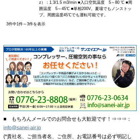
z）：1.3/1.5 m3/min ■入口空気温度 5～80 ℃ ■周
囲温度 5～45℃ ■単相200V。夏場でもノンストッ
プ。周囲温度45℃でも運転可能です。
3件中1件～3件を表示
■ もちろんメールでのお問合せも大歓迎です！⇒⇒⇒：
info@sanei-air.jp
(*貴社名、ご担当者名、ご住所、お電話番号は必ず明記し