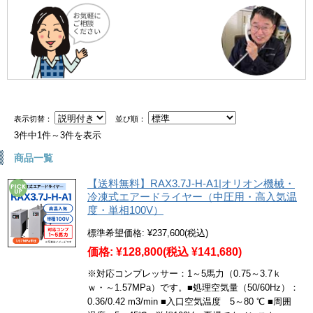
表示切替：
並び順：
3件中1件～3件を表示
商品一覧
【送料無料】RAX3.7J-H-A1|オリオン機械・
冷凍式エアードライヤー（中圧用・高入気温
度・単相100V）
標準希望価格:
¥237,600
(税込)
価格:
¥128,800
(税込 ¥141,680)
※対応コンプレッサー：1～5馬力（0.75～3.7ｋ
ｗ・～1.57MPa）です。■処理空気量（50/60Hz）：
0.36/0.42 m3/min ■入口空気温度 5～80 ℃ ■周囲