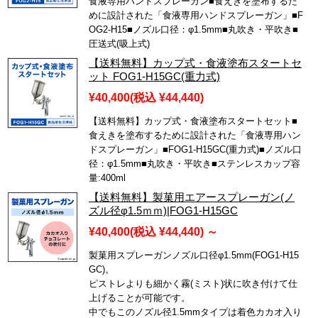
食液専用ハンドスプレーガン■食えきを塗布するた
めに設計された「食液専用ハンドスプレーガン」■F
OG2-H15■ノズル口径：φ1.5mm■丸吹き・平吹き■
圧送式(吸上式)
【送料無料】カップ式・食液塗布スタートセ
ット FOG1-H15GC(重力式)
¥40,400
(税込 ¥44,440)
【送料無料】カップ式・食液塗布スタートセット■
食えきを塗布するために設計された「食液専用ハン
ドスプレーガン」■FOG1-H15GC(重力式)■ノズル口
径：φ1.5mm■丸吹き・平吹き■ステンレスカップ容
量:400ml
【送料無料】製菓用エアースプレーガン(ノ
ズル径φ1.5ｍｍ)|FOG1-H15GC
¥40,400
(税込 ¥44,440)
～
製菓用スプレーガンノズル口径φ1.5mm(FOG1-H15
GC)。
ピストレよりも細かく霧(ミスト)状に吹き付けて仕
上げることが可能です。
中でもこのノズル径1.5mmタイプは着色カカオ入り