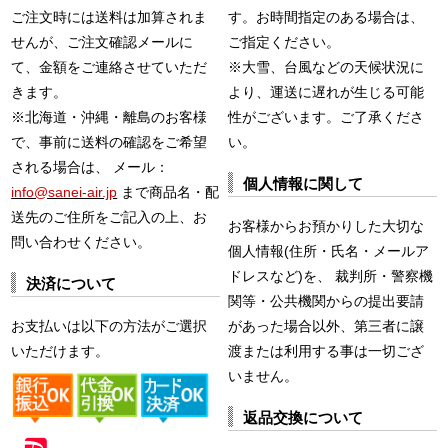
ご注文時には送料は加算されま
す。お時間指定のある場合は、
せんが、ご注文確認メールに
ご指定ください。
て、金額をご連絡させていただ
※大雪、台風などの天候状況に
きます。
より、運送に遅れが生じる可能
※北海道・沖縄・離島のお客様
性がございます。ご了承くださ
で、事前に送料の確認をご希望
い。
される場合は、 メール：
個人情報に関して
info@sanei-air.jp
まで商品名・配
送先のご住所をご記入の上、お
お客様からお預かりした大切な
問い合わせください。
個人情報(住所・氏名・メールア
ドレスなど)を、 裁判所・警察機
決済について
関等・公共機関からの提出要請
お支払いは以下の方法がご選択
があった場合以外、第三者に譲
いただけます。
渡または利用する事は一切ござ
いません。
返品交換について