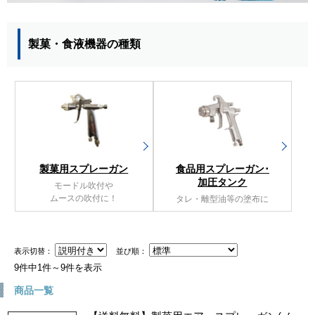
製菓・食液機器の種類
製菓用スプレーガン
食品用スプレーガン･
加圧タンク
モードル吹付や
ムースの吹付に！
タレ・離型油等の塗布に
表示切替：
並び順：
9件中1件～9件を表示
商品一覧