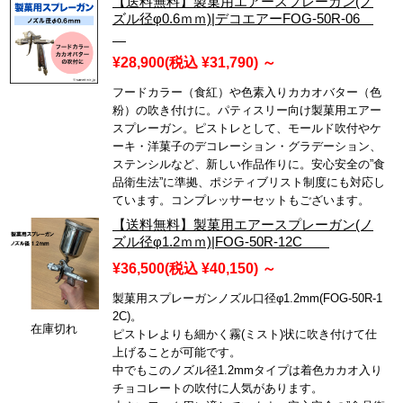
【送料無料】製菓用エアースプレーガン(ノ
ズル径φ0.6ｍｍ)|デコエアーFOG-50R-06
¥28,900
(税込 ¥31,790)
～
フードカラー（食紅）や色素入りカカオバター（色
粉）の吹き付けに。パティスリー向け製菓用エアー
スプレーガン。ピストレとして、モールド吹付やケ
ーキ・洋菓子のデコレーション・グラデーション、
ステンシルなど、新しい作品作りに。安心安全の”食
品衛生法”に準拠、ポジティブリスト制度にも対応し
ています。コンプレッサーセットもございます。
【送料無料】製菓用エアースプレーガン(ノ
ズル径φ1.2ｍｍ)|FOG-50R-12C
¥36,500
(税込 ¥40,150)
～
製菓用スプレーガンノズル口径φ1.2mm(FOG-50R-1
2C)。
在庫切れ
ピストレよりも細かく霧(ミスト)状に吹き付けて仕
上げることが可能です。
中でもこのノズル径1.2mmタイプは着色カカオ入り
チョコレートの吹付に人気があります。