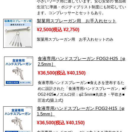
小さいワーク用に適しています。安心安全の”食品衛
生法”に準拠・ポジティブリスト制度にも対応してい
ます。コンプレッサーとセットもあり。
製菓用スプレーガン用 お手入れセット
¥2,500
(税込 ¥2,750)
製菓用スプレーガン用 お手入れセットのみ
食液専用ハンドスプレーガン FOG2-H25［φ
2.5mm］
¥36,500
(税込 ¥40,150)
食液専用ハンドスプレーガン■食えきを塗布するた
めに設計された「食液専用ハンドスプレーガン」■F
OG2-H25■ノズル口径：φ2.5mm■丸吹き・平吹き■
圧送式(吸上式)
食液専用ハンドスプレーガン FOG2-H15［φ
1.5mm］
¥36,500
(税込 ¥40,150)