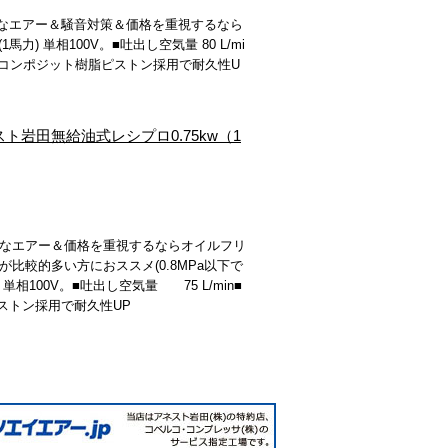
なエアー＆騒音対策＆価格を重視するなら
力) 単相100V。■吐出し空気量 80 L/mi
a ■コンポジット樹脂ピストン採用で耐久性U
アネスト岩田無給油式レシプロ0.75kw（1
なエアー＆価格を重視するならオイルフリ
比較的多い方におススメ(0.8MPa以下で
単相100V。■吐出し空気量 75 L/min■
脂ピストン採用で耐久性UP