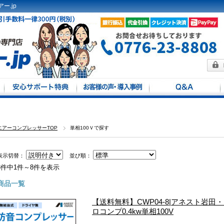
ー.jp
方法
馬力別
定
エアーコンプレッサーTOP
単相100Ｖで探す
表示切替：
並び順：
8件中1件～8件を表示
商品一覧
【送料無料】CWP04-8|アネスト岩
ロコンプ0.4kw単相100V