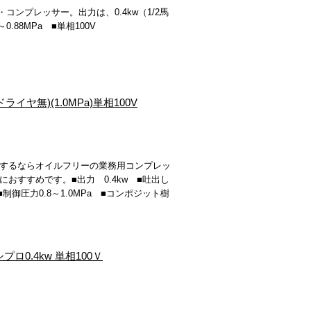
ンプレッサー。出力は、0.4kw（1/2馬
0.88MPa ■単相100V
イヤ無)(1.0MPa)単相100V
するならオイルフリーの業務用コンプレッ
おすすめです。■出力 0.4kw ■吐出し
00V ■制御圧力0.8～1.0MPa ■コンポジット樹
プロ0.4kw 単相100Ｖ