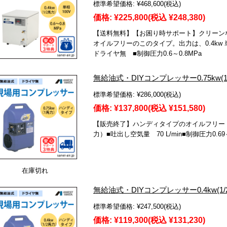
標準希望価格:
¥468,600
(税込)
価格:
¥225,800
(税込 ¥248,380)
【送料無料】【お困り時サポート】クリーン
オイルフリーのこのタイプ。出力は、0.4kw 単相1
ドライヤ無 ■制御圧力0.6～0.8MPa
無給油式・DIYコンプレッサー0.75kw(1馬
標準希望価格:
¥286,000
(税込)
価格:
¥137,800
(税込 ¥151,580)
【販売終了】ハンディタイプのオイルフリー・コ
力）■吐出し空気量 70 L/min■制御圧力0.69～
在庫切れ
無給油式・DIYコンプレッサー0.4kw(1/2馬
標準希望価格:
¥247,500
(税込)
価格:
¥119,300
(税込 ¥131,230)