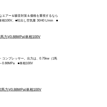
なエアー＆騒音対策＆価格を重視するなら
00V。■吐出し空気量 30/40 L/min ■
力)(0.88MPa)単相100V
ンプレッサー。出力は、0.75kw（1馬
0.88MPa ■単相100V
力)(0.88MPa)単相100V