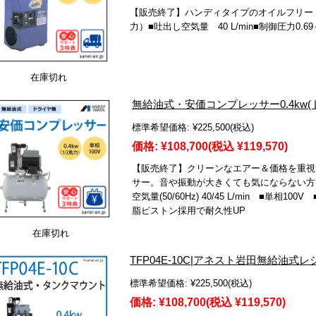
【販売終了】ハンディタイプのオイルフリー・コ
力）■吐出し空気量 40 L/min■制御圧力0.69～
在庫切れ
無給油式・安価コンプレッサー0.4kw(ドラ
標準希望価格:
¥225,500
(税込)
価格:
¥108,700
(税込 ¥119,570)
【販売終了】クリーンなエアー＆価格を重視
サー。音や振動が大きくても気にならない方に
空気量(50/60Hz) 40/45 L/min ■単相1
脂ピストン採用で耐久性UP
在庫切れ
TFP04E-10C|アネスト岩田無給油式レシ
標準希望価格:
¥225,500
(税込)
価格:
¥108,700
(税込 ¥119,570)