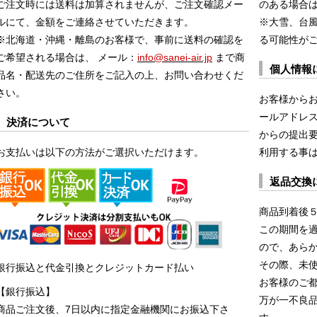
ご注文時には送料は加算されませんが、ご注文確認メー
のある場合
ルにて、金額をご連絡させていただきます。
※大雪、台
※北海道・沖縄・離島のお客様で、事前に送料の確認を
る可能性が
ご希望される場合は、 メール：
info@sanei-air.jp
まで商
個人情報
品名・配送先のご住所をご記入の上、お問い合わせくだ
さい。
お客様から
ールアドレス
決済について
からの提出
お支払いは以下の方法がご選択いただけます。
利用する事
返品交換
商品到着後
この期間を
ので、あら
その際、未
銀行振込と代金引換とクレジットカード払い
お客様のご
【銀行振込】
万が一不良
商品ご注文後、7日以内に指定金融機関にお振込下さ