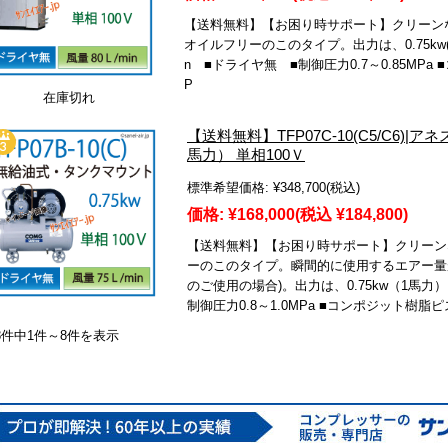
【送料無料】【お困り時サポート】クリーン
オイルフリーのこのタイプ。出力は、0.75kw(1馬
n ■ドライヤ無 ■制御圧力0.7～0.85MP
P
在庫切れ
【送料無料】TFP07C-10(C5/C6)|
馬力） 単相100Ｖ
標準希望価格:
¥348,700
(税込)
価格:
¥168,000
(税込 ¥184,800)
【送料無料】【お困り時サポート】クリーン
ーのこのタイプ。瞬間的に使用するエアー量が
のご使用の場合)。出力は、0.75kw（1馬力） 
制御圧力0.8～1.0MPa ■コンポジット樹
8件中1件～8件を表示