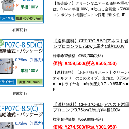
【販売終了】クリーンなエアー＆価格を重視
は、0.4kw 単相100V。■吐出し空気量（50/60Hz)
コンポジット樹脂ピストン採用で耐久性UP
在庫切れ
【送料無料】CFP07C-8.5D|アネ
シプロコンプ0.75kw(1馬力)単相100V
標準希望価格:
¥953,700
(税込)
価格:
¥459,500
(税込 ¥505,450)
【送料無料】【お困り時サポート】クリーン
オイルフリーのこのタイプ。出力は、0.75kw(1馬
n ■ドライヤ有 ■制御圧力0.7～0.85MP
P
在庫切れ
【送料無料】CFP07C-8.5|アネス
プロコンプ0.75kw(1馬力)単相100V
標準希望価格:
¥569,800
(税込)
価格:
¥274,500
(税込 ¥301,950)