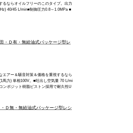
するならオイルフリーのこのタイプ。出力
 40/45 L/min■制御圧力0.8～1.0MPa ■
スト岩田・Ｄ有・無給油式パッケージ型レ
なエアー＆騒音対策＆価格を重視するなら
力) 単相100V。■吐出し空気量 70 L/mi
a ■コンポジット樹脂ピストン採用で耐久性U
ト岩田・Ｄ無・無給油式パッケージ型レシ