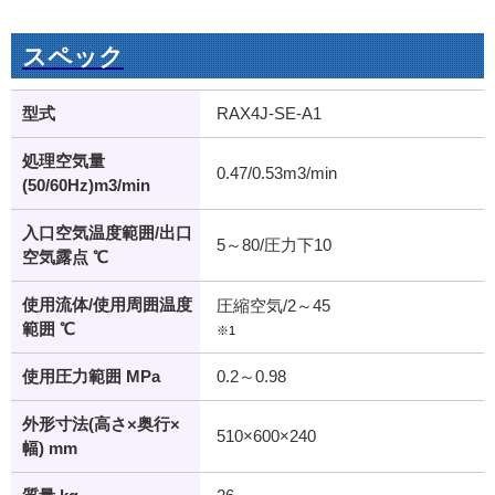
スペック
型式
RAX4J-SE-A1
処理空気量
0.47/0.53m3/min
(50/60Hz)m3/min
入口空気温度範囲/出口
5～80/圧力下10
空気露点 ℃
使用流体/使用周囲温度
圧縮空気/2～45
範囲 ℃
※1
使用圧力範囲 MPa
0.2～0.98
外形寸法(高さ×奥行×
510×600×240
幅) mm