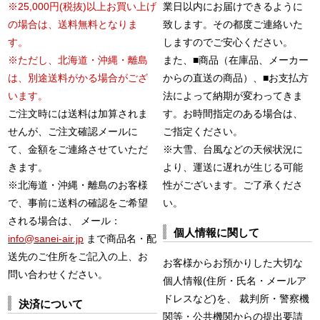
※25,000円(税抜)以上お買い上げ
業日以内にお届けできるように
の場合は、送料無料となりま
致します。その都度ご連絡いた
す。
しますのでご安心ください。
※ただし、北海道・沖縄・離島
また、■商品（在庫品、メーカー
は、別途送料がかる場合がござ
からの直送の商品）、■お支払方
います。
法によって納期が変わってきま
ご注文時には送料は加算されま
す。お時間指定のある場合は、
せんが、ご注文確認メールに
ご指定ください。
て、金額をご連絡させていただ
※大雪、台風などの天候状況に
きます。
より、運送に遅れが生じる可能
※北海道・沖縄・離島のお客様
性がございます。ご了承くださ
で、事前に送料の確認をご希望
い。
される場合は、 メール：
個人情報に関して
info@sanei-air.jp
まで商品名・配
送先のご住所をご記入の上、お
お客様からお預かりした大切な
問い合わせください。
個人情報(住所・氏名・メールア
ドレスなど)を、 裁判所・警察機
決済について
関等・公共機関からの提出要請