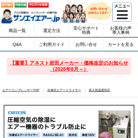
安心サポート
お客様の声
商品一覧
選定方法
特典
導入事例
Q&A
ご利用ガイド
お問い合せ
カートを見る
【重要】アネスト岩田メーカー・価格改定のお知らせ
（2026年8月～）
エアーコンプレッサーTOP
冷凍式エアードライヤー
高入気温度対応