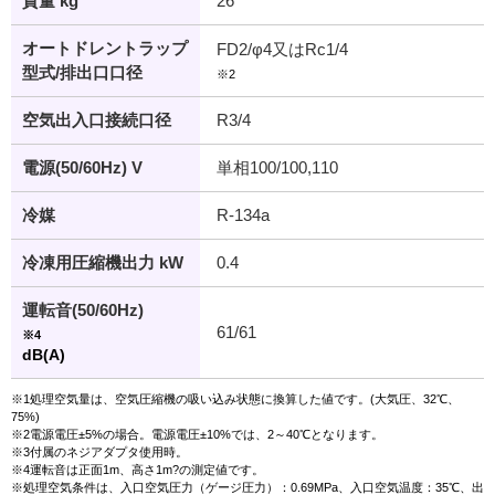
質量 kg
26
オートドレントラップ
FD2/φ4又はRc1/4
型式/排出口口径
※2
空気出入口接続口径
R3/4
電源(50/60Hz) V
単相100/100,110
冷媒
R-134a
冷凍用圧縮機出力 kW
0.4
運転音(50/60Hz)
61/61
※4
dB(A)
※1処理空気量は、空気圧縮機の吸い込み状態に換算した値です。(大気圧、32℃、
75%)
※2電源電圧±5%の場合。電源電圧±10%では、2～40℃となります。
※3付属のネジアダプタ使用時。
※4運転音は正面1m、高さ1m?の測定値です。
※処理空気条件は、入口空気圧力（ゲージ圧力）：0.69MPa、入口空気温度：35℃、出