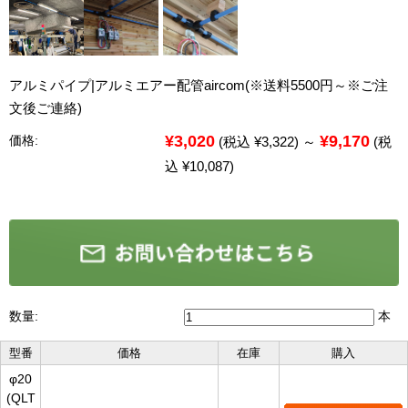
アルミパイプ|アルミエアー配管aircom(※送料5500円～※ご注
文後ご連絡)
¥3,020
¥9,170
価格:
(税込 ¥3,322)
～
(税
込 ¥10,087)
数量:
本
型番
価格
在庫
購入
φ20
(QLT