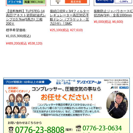
【送料無料】TLP37EG-14
接続口径Rｃ3/4フィルター
振動防止ジャバラホース|
高圧|アネスト岩田給油式レ
レギュレーター高圧対応手
径20A(3/4)・全長1000mm
シプロ3.7kw(5馬力) 三相
動ドレン（ブラケット・圧
¥6,000
(税込 ¥6,600)
200Ｖ
力計付）│SMC
標準希望価格:
¥25,100
(税込 ¥27,610)
¥1,015,300
(税込)
¥489,200
(税込 ¥538,120)