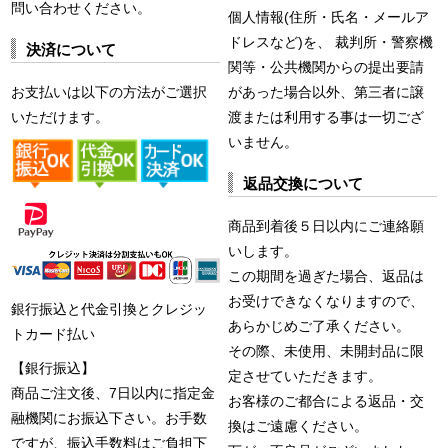
問い合わせください。
個人情報(住所・氏名・メールア
ドレスなど)を、 裁判所・警察機
決済について
関等・公共機関からの提出要請
お支払いは以下の方法がご選択
があった場合以外、第三者に譲
いただけます。
渡または利用する事は一切ござ
いません。
返品交換について
商品到着後５日以内にご連絡願
いします。
この期間を過ぎた場合、返品は
お受けできなくなりますので、
銀行振込と代金引換とクレジッ
あらかじめご了承ください。
トカード払い
その際、未使用、未開封品に限
【銀行振込】
定させていただきます。
商品ご注文後、7日以内に指定金
お客様のご都合による返品・交
融機関にお振込下さい。お手数
換はご遠慮ください。
ですが、振込手数料はご負担下