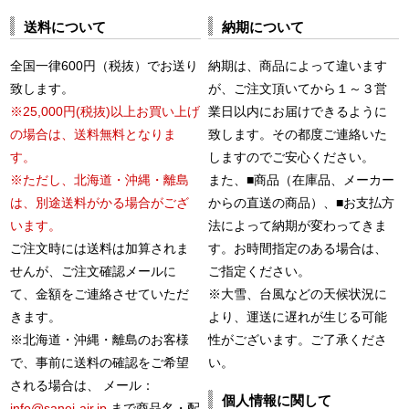
送料について
納期について
全国一律600円（税抜）でお送り
納期は、商品によって違います
致します。
が、ご注文頂いてから１～３営
※25,000円(税抜)以上お買い上げ
業日以内にお届けできるように
の場合は、送料無料となりま
致します。その都度ご連絡いた
す。
しますのでご安心ください。
※ただし、北海道・沖縄・離島
また、■商品（在庫品、メーカー
は、別途送料がかる場合がござ
からの直送の商品）、■お支払方
います。
法によって納期が変わってきま
ご注文時には送料は加算されま
す。お時間指定のある場合は、
せんが、ご注文確認メールに
ご指定ください。
て、金額をご連絡させていただ
※大雪、台風などの天候状況に
きます。
より、運送に遅れが生じる可能
※北海道・沖縄・離島のお客様
性がございます。ご了承くださ
で、事前に送料の確認をご希望
い。
される場合は、 メール：
個人情報に関して
info@sanei-air.jp
まで商品名・配