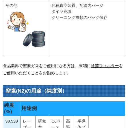
その他
各種真空装置、配管内パージ
タイヤ充填
クリーニング衣類のパック保存
食品業界で窒素ガスをご使用になる方は、末端に
除菌フィルター
を
ご使用いただくことをお勧めします。
窒素(N2)の用途（純度別）
純度
用途例
(%)
99.999
レー
研究
Cuペ
高
半導
ザー
室
ース
温
体プ