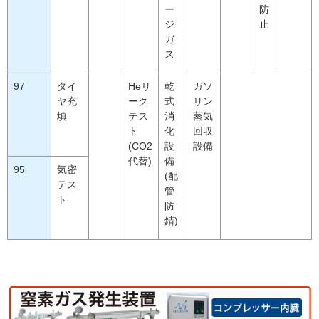
ー
防
ジ
止
ガ
ス
97
タイ
Heリ
乾
ガソ
ヤ充
ーク
式
リン
填
テス
消
蒸気
ト
化
回収
(CO2
設
設備
代替)
備
95
気密
(配
テス
管
ト
防
錆)