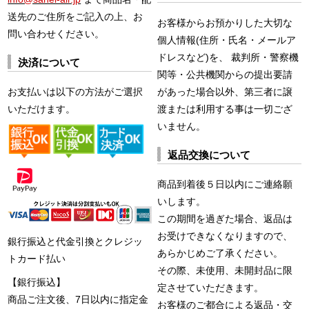
送先のご住所をご記入の上、お
お客様からお預かりした大切な
問い合わせください。
個人情報(住所・氏名・メールア
ドレスなど)を、 裁判所・警察機
決済について
関等・公共機関からの提出要請
お支払いは以下の方法がご選択
があった場合以外、第三者に譲
いただけます。
渡または利用する事は一切ござ
いません。
返品交換について
商品到着後５日以内にご連絡願
いします。
この期間を過ぎた場合、返品は
お受けできなくなりますので、
銀行振込と代金引換とクレジッ
あらかじめご了承ください。
トカード払い
その際、未使用、未開封品に限
【銀行振込】
定させていただきます。
商品ご注文後、7日以内に指定金
お客様のご都合による返品・交