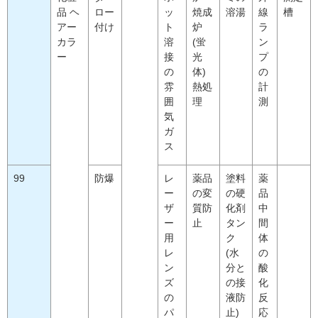
品 ヘ
ロー
ッ
焼成
溶湯
線
槽
アー
付け
ト
炉
ラ
カラ
溶
(蛍
ン
ー
接
光
プ
の
体)
の
雰
熱処
計
囲
理
測
気
ガ
ス
99
防爆
レ
薬品
塗料
薬
ー
の変
の硬
品
ザ
質防
化剤
中
ー
止
タン
間
用
ク
体
レ
(水
の
ン
分と
酸
ズ
の接
化
の
液防
反
パ
止)
応