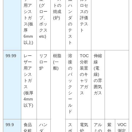
用ア
(グ
トの
ハ
ロセ
シス
ロー
焼成
ン
スの
トガ
ブ、
(炉)
ダ
評価
ス(板
ボッ
の
テス
厚
クス
テ
ト
6mm
etc)
ス
以上)
ト
99.99
レー
リフ
樹脂
溶
TOC
伸縮
ザー
ロー
(一
接
分析
線
用ア
炉
般)
の
装置
(電
シス
バ
のキ
線)
トガ
ッ
ャリ
の雰
ス
ク
アガ
囲気
(板厚
シ
ス
ガス
4mm
ー
以下)
ル
ド
99.9
食品
ハン
ス
電気
アル
紫
VOC
化粧
ダ
ポ
炉
ミの
外
測定