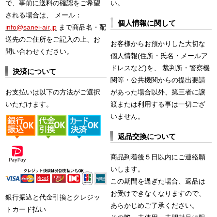
で、事前に送料の確認をご希望
い。
される場合は、 メール：
個人情報に関して
info@sanei-air.jp
まで商品名・配
送先のご住所をご記入の上、お
お客様からお預かりした大切な
問い合わせください。
個人情報(住所・氏名・メールア
ドレスなど)を、 裁判所・警察機
決済について
関等・公共機関からの提出要請
お支払いは以下の方法がご選択
があった場合以外、第三者に譲
いただけます。
渡または利用する事は一切ござ
いません。
返品交換について
商品到着後５日以内にご連絡願
いします。
この期間を過ぎた場合、返品は
お受けできなくなりますので、
銀行振込と代金引換とクレジッ
あらかじめご了承ください。
トカード払い