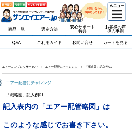
安心サポート
お客様の声
商品一覧
選定方法
特典
導入事例
Q&A
ご利用ガイド
お問い合せ
カートを見る
エアーコンプレッサーTOP
エアー配管にチャレンジ
「概略図」記入例01
エアー配管にチャレンジ
「概略図」記入例01
記入表内の「エアー配管略図」は
このような感じでお書き下さい。