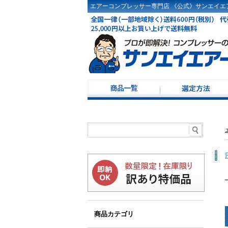
エアーコンプレッサー専門店 《公式》サンエイエア
コンプレッサー選定
ドライヤ選定方法
コンプレッサーKW・
コンプレッサー100Ｖ
レシーバータンク選
商品カテゴリ