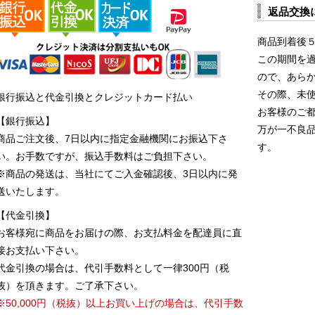
返品交換
商品到着後
この期間を
ので、あら
その際、未
銀行振込と代金引換とクレジットカード払い
お客様のご
【銀行振込】
万が一不良
商品ご注文後、7日以内に指定金融機関にお振込下さ
す。
い。お手数ですが、振込手数料はご負担下さい。
※商品の発送は、当社にてご入金確認後、3日以内に発
送いたします。
【代金引換】
お客様宛に商品をお届けの際、お支払料金を配達員に直
接お支払い下さい。
代金引換の場合は、代引手数料として一律300円（税
抜）を頂きます。ご了承下さい。
※50,000円（税抜）以上お買い上げの場合は、代引手数