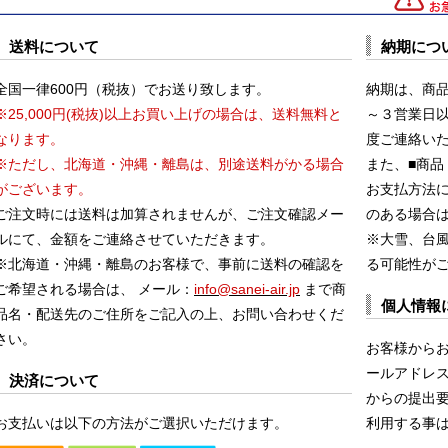
送料について
納期につ
全国一律600円（税抜）でお送り致します。
納期は、商
※25,000円(税抜)以上お買い上げの場合は、送料無料と
～３営業日
なります。
度ご連絡い
※ただし、北海道・沖縄・離島は、別途送料がかる場合
また、■商品
がございます。
お支払方法
ご注文時には送料は加算されませんが、ご注文確認メー
のある場合
ルにて、金額をご連絡させていただきます。
※大雪、台
※北海道・沖縄・離島のお客様で、事前に送料の確認を
る可能性が
ご希望される場合は、 メール：
info@sanei-air.jp
まで商
個人情報
品名・配送先のご住所をご記入の上、お問い合わせくだ
さい。
お客様から
ールアドレス
決済について
からの提出
お支払いは以下の方法がご選択いただけます。
利用する事