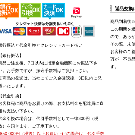
返品交換
商品到着後
この期間を
ので、あら
その際、未
銀行振込と代金引換とクレジットカード払い
お客様のご
【銀行振込】
万が一不良
商品ご注文後、7日以内に指定金融機関にお振込下さ
す。
い。お手数ですが、振込手数料はご負担下さい。
※商品の発送は、当社にてご入金確認後、3日以内に発
送いたします。
【代金引換】
お客様宛に商品をお届けの際、お支払料金を配達員に直
接お支払い下さい。
代金引換の場合は、代引手数料として一律300円（税
抜）を頂きます。ご了承下さい。
※50,000円（税抜）以上お買い上げの場合は、代引手数