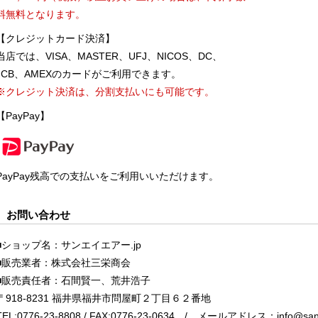
料無料となります。
【クレジットカード決済】
当店では、VISA、MASTER、UFJ、NICOS、DC、
JCB、AMEXのカードがご利用できます。
※クレジット決済は、分割支払いにも可能です。
【PayPay】
PayPay残高での支払いをご利用いいただけます。
お問い合わせ
■ショップ名：サンエイエアー.jp
■販売業者：株式会社三栄商会
■販売責任者：石間賢一、荒井浩子
〒918-8231 福井県福井市問屋町２丁目６２番地
TEL:0776-23-8808 / FAX:0776-23-0634 / メールアドレス：
info@sane