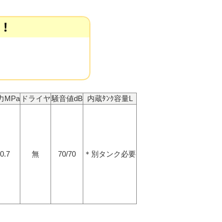
力MPa
ドライヤ
騒音値dB
内蔵ﾀﾝｸ容量L
0.7
無
70/70
＊別タンク必要