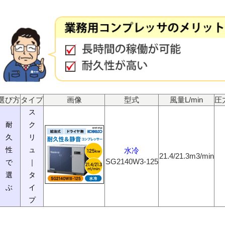
選び方
タイプ
画像
型式
風量L/min
圧
ス
耐
ク
久
リ
性
ュ
水冷
21.4/21.3m3/min
SG2140W3-125
で
｜
選
タ
ぶ
イ
プ