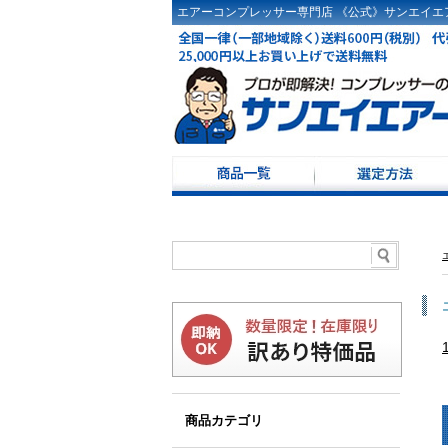
エアーコンプレッサー専門店 《公式》サンエイエア
コンプレッサー選定
ドライヤ選定方法
コンプレッサーKW・
コンプレッサー100Ｖ
レシーバータンク選
商品カテゴリ