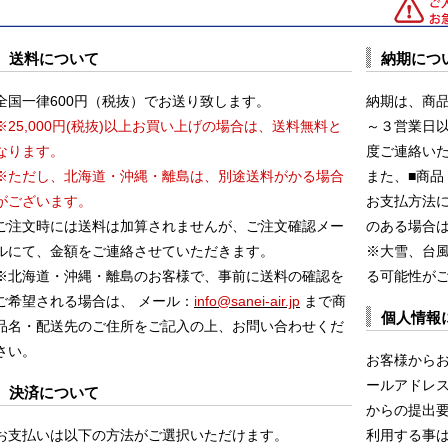
送料について
納期につ
全国一律600円（税抜）でお送り致します。
納期は、商
※25,000円(税抜)以上お買い上げの場合は、送料無料と
～３営業日
なります。
度ご連絡い
※ただし、北海道・沖縄・離島は、別途送料がかる場合
また、■商品
がございます。
お支払方法
ご注文時には送料は加算されませんが、ご注文確認メー
のある場合
ルにて、金額をご連絡させていただきます。
※大雪、台
※北海道・沖縄・離島のお客様で、事前に送料の確認を
る可能性が
ご希望される場合は、 メール：
info@sanei-air.jp
まで商
個人情報
品名・配送先のご住所をご記入の上、お問い合わせくだ
さい。
お客様から
ールアドレス
決済について
からの提出
お支払いは以下の方法がご選択いただけます。
利用する事