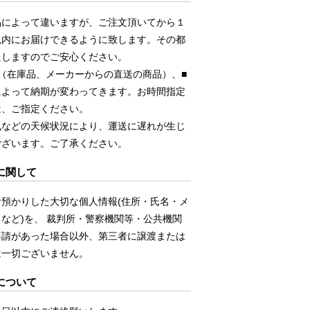
品によって違いますが、ご注文頂いてから１
以内にお届けできるように致します。その都
たしますのでご安心ください。
（在庫品、メーカーからの直送の商品）、■
によって納期が変わってきます。お時間指定
は、ご指定ください。
風などの天候状況により、運送に遅れが生じ
ございます。ご了承ください。
に関して
お預かりした大切な個人情報(住所・氏名・メ
など)を、 裁判所・警察機関等・公共機関
要請があった場合以外、第三者に譲渡または
は一切ございません。
について