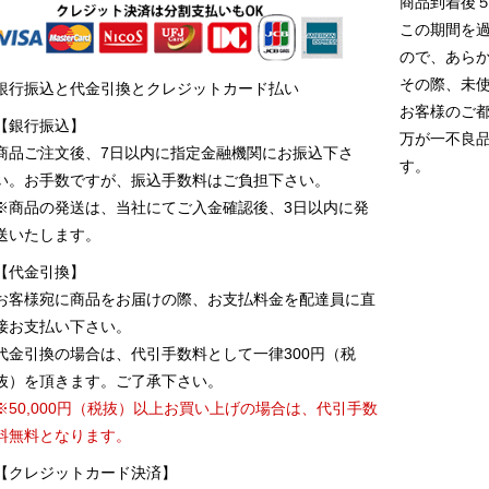
商品到着後
この期間を
ので、あら
その際、未
銀行振込と代金引換とクレジットカード払い
お客様のご
【銀行振込】
万が一不良
商品ご注文後、7日以内に指定金融機関にお振込下さ
す。
い。お手数ですが、振込手数料はご負担下さい。
※商品の発送は、当社にてご入金確認後、3日以内に発
送いたします。
【代金引換】
お客様宛に商品をお届けの際、お支払料金を配達員に直
接お支払い下さい。
代金引換の場合は、代引手数料として一律300円（税
抜）を頂きます。ご了承下さい。
※50,000円（税抜）以上お買い上げの場合は、代引手数
料無料となります。
【クレジットカード決済】