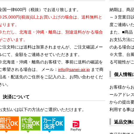
全国一律600円（税抜）でお送り致します。
納期は、商
※25,000円(税抜)以上お買い上げの場合は、送料無料と
～３営業日
なります。
度ご連絡い
※ただし、北海道・沖縄・離島は、別途送料がかる場合
また、■商品
がございます。
お支払方法
ご注文時には送料は加算されませんが、ご注文確認メー
のある場合
ルにて、金額をご連絡させていただきます。
※大雪、台
※北海道・沖縄・離島のお客様で、事前に送料の確認を
る可能性が
ご希望される場合は、 メール：
info@sanei-air.jp
まで商
個人情報
品名・配送先のご住所をご記入の上、お問い合わせくだ
さい。
お客様から
ールアドレス
決済について
からの提出
お支払いは以下の方法がご選択いただけます。
利用する事
返品交換