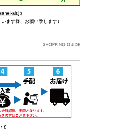
anei-air.jp
さいます様、お願い致します）
いて