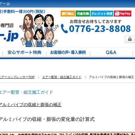
ー.jp
方法
馬力別
定
エアーコンプレッサーTOP
エアー配管・組立施工ガイド
アルミパイプの収縮と膨張の補正
エアー配管・組立施工ガイド
アルミパイプの収縮と膨張の補正
アルミパイプの収縮・膨張の変化量の計算式