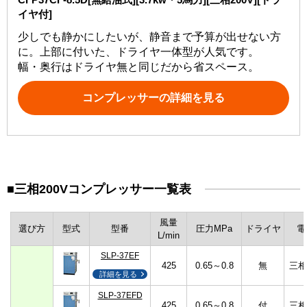
イヤ付]
少しでも静かにしたいが、静音まで予算が出せない方
に。上部に付いた、ドライヤ一体型が人気です。
幅・奥行はドライヤ無と同じだから省スペース。
コンプレッサーの詳細を見る
■三相200Vコンプレッサー一覧表
風量
選び方
型式
型番
圧力MPa
ドライヤ
電
L/min
SLP-37EF
425
0.65～0.8
無
三相
詳細を見る
SLP-37EFD
425
0.65～0.8
付
三相