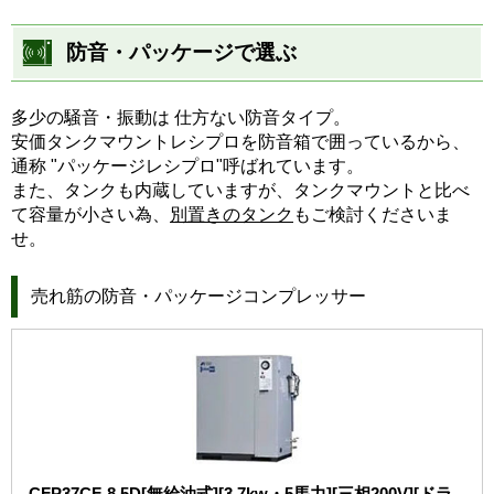
防音・パッケージで選ぶ
多少の騒音・振動は 仕方ない防音タイプ。
安価タンクマウントレシプロを防音箱で囲っているから、
通称 "パッケージレシプロ"呼ばれています。
また、タンクも内蔵していますが、タンクマウントと比べ
て容量が小さい為、
別置きのタンク
もご検討くださいま
せ。
売れ筋の防音・パッケージコンプレッサー
CFP37CF-8.5D[無給油式][3.7kw・5馬力][三相200V][ドラ