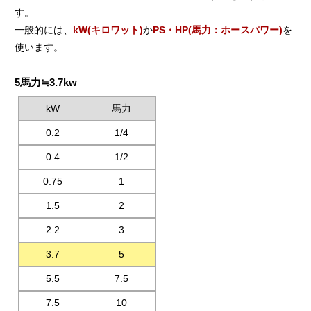
す。
一般的には、
kW(キロワット)
か
PS・HP(馬力：ホースパワー)
を
使います。
5馬力≒3.7kw
kW
馬力
0.2
1/4
0.4
1/2
0.75
1
1.5
2
2.2
3
3.7
5
5.5
7.5
7.5
10