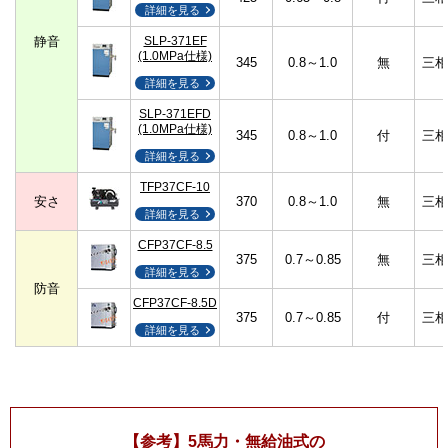
詳細を見る
静音
SLP-371EF
(1.0MPa仕様)
345
0.8～1.0
無
三相
詳細を見る
SLP-371EFD
(1.0MPa仕様)
345
0.8～1.0
付
三相
詳細を見る
TFP37CF-10
安さ
370
0.8～1.0
無
三相
詳細を見る
CFP37CF-8.5
375
0.7～0.85
無
三相
詳細を見る
防音
CFP37CF-8.5D
375
0.7～0.85
付
三相
詳細を見る
【参考】5馬力・無給油式の