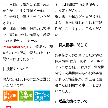
ご注文時には送料は加算されま
す。お時間指定のある場合は、
せんが、ご注文確認メールに
ご指定ください。
て、金額をご連絡させていただ
※大雪、台風などの天候状況に
きます。
より、運送に遅れが生じる可能
※北海道・沖縄・離島のお客様
性がございます。ご了承くださ
で、事前に送料の確認をご希望
い。
される場合は、 メール：
個人情報に関して
info@sanei-air.jp
まで商品名・配
送先のご住所をご記入の上、お
お客様からお預かりした大切な
問い合わせください。
個人情報(住所・氏名・メールア
ドレスなど)を、 裁判所・警察機
決済について
関等・公共機関からの提出要請
お支払いは以下の方法がご選択
があった場合以外、第三者に譲
いただけます。
渡または利用する事は一切ござ
いません。
返品交換について