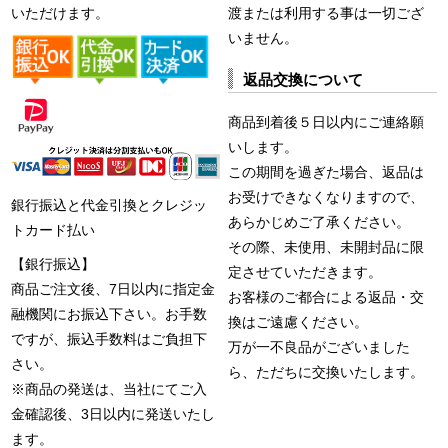
いただけます。
渡または利用する事は一切ござ
いません。
返品交換について
商品到着後５日以内にご連絡願
いします。
この期間を過ぎた場合、返品は
お受けできなくなりますので、
銀行振込と代金引換とクレジッ
あらかじめご了承ください。
トカード払い
その際、未使用、未開封品に限
【銀行振込】
定させていただきます。
商品ご注文後、7日以内に指定金
お客様のご都合による返品・交
融機関にお振込下さい。お手数
換はご遠慮ください。
ですが、振込手数料はご負担下
万が一不良品がございました
さい。
ら、ただちに交換いたします。
※商品の発送は、当社にてご入
金確認後、3日以内に発送いたし
ます。