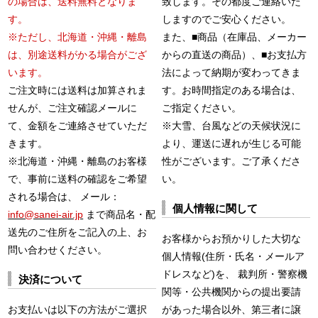
の場合は、送料無料となりま
致します。その都度ご連絡いた
す。
しますのでご安心ください。
※ただし、北海道・沖縄・離島
また、■商品（在庫品、メーカー
は、別途送料がかる場合がござ
からの直送の商品）、■お支払方
います。
法によって納期が変わってきま
ご注文時には送料は加算されま
す。お時間指定のある場合は、
せんが、ご注文確認メールに
ご指定ください。
て、金額をご連絡させていただ
※大雪、台風などの天候状況に
きます。
より、運送に遅れが生じる可能
※北海道・沖縄・離島のお客様
性がございます。ご了承くださ
で、事前に送料の確認をご希望
い。
される場合は、 メール：
個人情報に関して
info@sanei-air.jp
まで商品名・配
送先のご住所をご記入の上、お
お客様からお預かりした大切な
問い合わせください。
個人情報(住所・氏名・メールア
ドレスなど)を、 裁判所・警察機
決済について
関等・公共機関からの提出要請
お支払いは以下の方法がご選択
があった場合以外、第三者に譲