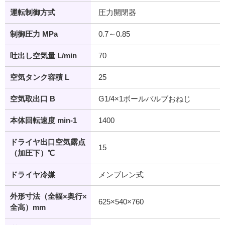
運転制御方式
圧力開閉器
制御圧力 MPa
0.7～0.85
吐出し空気量 L/min
70
空気タンク容積 L
25
空気取出口 B
G1/4×1ボールバルブおねじ
本体回転速度 min-1
1400
ドライヤ出口空気露点
15
（加圧下）℃
ドライヤ冷媒
メンブレン式
外形寸法（全幅×奥行×
625×540×760
全高）mm