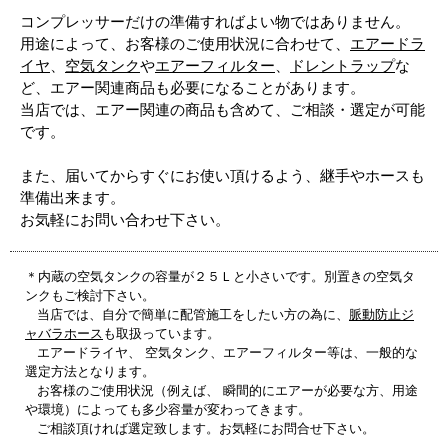
コンプレッサーだけの準備すればよい物ではありません。
用途によって、お客様のご使用状況に合わせて、
エアードラ
イヤ
、
空気タンク
や
エアーフィルター
、
ドレントラップ
な
ど、エアー関連商品も必要になることがあります。
当店では、エアー関連の商品も含めて、ご相談・選定が可能
です。
また、届いてからすぐにお使い頂けるよう、継手やホースも
準備出来ます。
お気軽にお問い合わせ下さい。
＊内蔵の空気タンクの容量が２５Ｌと小さいです。別置きの空気タ
ンクもご検討下さい。
当店では、自分で簡単に配管施工をしたい方の為に、
脈動防止ジ
ャバラホース
も取扱っています。
エアードライヤ、 空気タンク、エアーフィルター等は、一般的な
選定方法となります。
お客様のご使用状況（例えば、 瞬間的にエアーが必要な方、用途
や環境）によっても多少容量が変わってきます。
ご相談頂ければ選定致します。お気軽にお問合せ下さい。