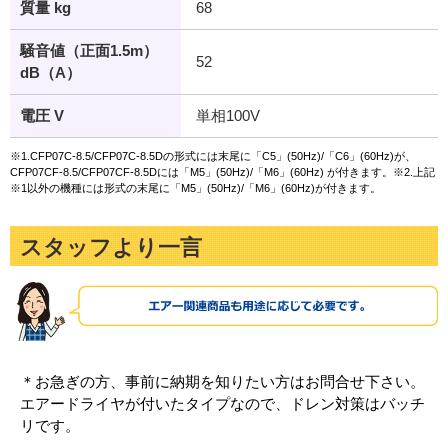
質量 kg
68
騒音値（正面1.5m）
52
dB（A）
電圧 V
単相100V
※1.CFP07C-8.5/CFP07C-8.5Dの形式には末尾に「C5」(50Hz)/「C6」(60Hz)が、
CFP07CF-8.5/CFP07CF-8.5Dには「M5」(50Hz)/「M6」(60Hz) が付きます。※2.上記
※1以外の機種には形式の末尾に「M5」(50Hz)/「M6」(60Hz)が付きます。
スタッフより一言
＊お急ぎの方、事前に納期を知りたい方はお問合せ下さい。
エアードライヤが付いたタイプなので、ドレン対策はバッチ
リです。