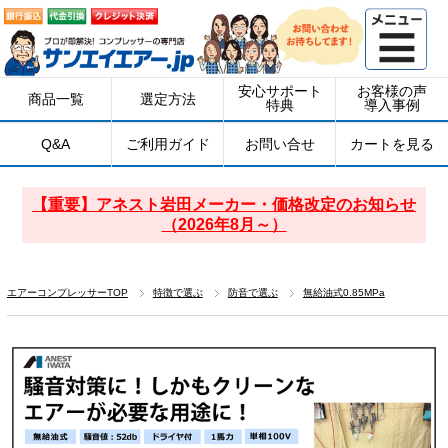
安心サポート
お客様の声
商品一覧
選定方法
特典
導入事例
Q&A
ご利用ガイド
お問い合せ
カートを見る
【重要】アネスト岩田メーカー・価格改定のお知らせ
（2026年8月～）
エアーコンプレッサーTOP
特徴で選ぶ
防音で選ぶ
無給油式0.85MPa