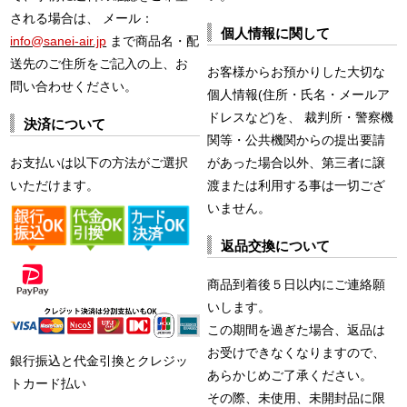
される場合は、 メール：
個人情報に関して
info@sanei-air.jp
まで商品名・配
送先のご住所をご記入の上、お
お客様からお預かりした大切な
問い合わせください。
個人情報(住所・氏名・メールア
ドレスなど)を、 裁判所・警察機
決済について
関等・公共機関からの提出要請
お支払いは以下の方法がご選択
があった場合以外、第三者に譲
いただけます。
渡または利用する事は一切ござ
いません。
返品交換について
商品到着後５日以内にご連絡願
いします。
この期間を過ぎた場合、返品は
お受けできなくなりますので、
銀行振込と代金引換とクレジッ
あらかじめご了承ください。
トカード払い
その際、未使用、未開封品に限