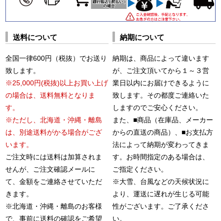
送料について
納期について
全国一律600円（税抜）でお送り
納期は、商品によって違います
致します。
が、ご注文頂いてから１～３営
※25,000円(税抜)以上お買い上げ
業日以内にお届けできるように
の場合は、送料無料となりま
致します。その都度ご連絡いた
す。
しますのでご安心ください。
※ただし、北海道・沖縄・離島
また、■商品（在庫品、メーカー
は、別途送料がかる場合がござ
からの直送の商品）、■お支払方
います。
法によって納期が変わってきま
ご注文時には送料は加算されま
す。お時間指定のある場合は、
せんが、ご注文確認メールに
ご指定ください。
て、金額をご連絡させていただ
※大雪、台風などの天候状況に
きます。
より、運送に遅れが生じる可能
※北海道・沖縄・離島のお客様
性がございます。ご了承くださ
で、事前に送料の確認をご希望
い。