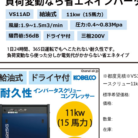
※都度見積※VS
ースクリュー11kw
標準希望価格:
価格:
数量:
在庫: