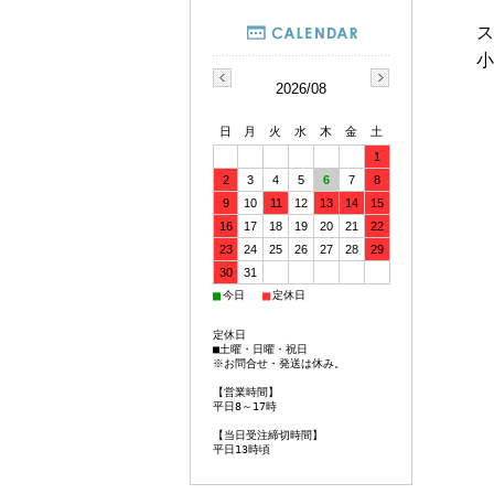
ス
小
2026/08
日
月
火
水
木
金
土
1
2
3
4
5
6
7
8
9
10
11
12
13
14
15
16
17
18
19
20
21
22
23
24
25
26
27
28
29
30
31
■
■
今日
定休日
定休日
■土曜・日曜・祝日
※お問合せ・発送は休み。
【営業時間】
平日8～17時
【当日受注締切時間】
平日13時頃