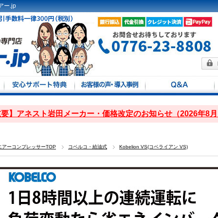
ー.jp
方法
馬力別
定
要】アネスト岩田メーカー・価格改定のお知らせ（2026年8
エアーコンプレッサーTOP
コベルコ・給油式
Kobelion VS(コベライアン VS)