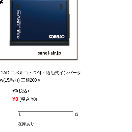
11AD|コベルコ・Ｄ付・給油式インバータ
(15馬力) 三相200Ｖ
¥0
(税込)
¥0
(税込 ¥0)
台
在庫あり