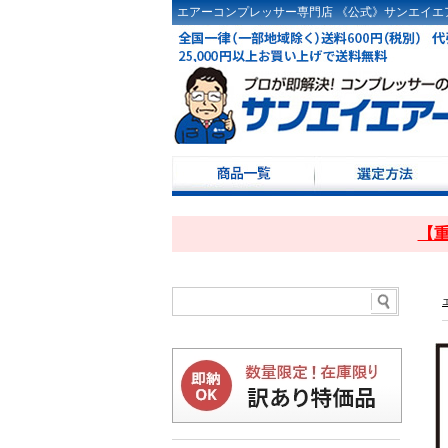
エアーコンプレッサー専門店 《公式》サンエイエア
コンプレッサー選定
ドライヤ選定方法
コンプレッサーKW・
コンプレッサー100Ｖ
レシーバータンク選
【重