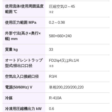
使用流体/使用周囲温度
圧縮空気/2～45
範囲 ℃
※2
使用圧力範囲 MPa
0.2～0.98
外形寸法(高さ×奥行×
580×660×240
幅) mm
質量 kg
33
オートドレントラップ
FD2/φ4又はRc1/4
型式/排出口口径
※3
空気出入口接続口径
R3/4
電源(50/60Hz) V
単相200,220/200,220
冷媒
R-410A
冷凍用圧縮機出力 kW
0.6