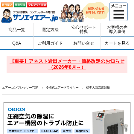
安心サポート
お客様の声
商品一覧
選定方法
特典
導入事例
Q&A
ご利用ガイド
お問い合せ
カートを見る
【重要】アネスト岩田メーカー・価格改定のお知らせ
（2026年8月～）
エアーコンプレッサーTOP
冷凍式エアードライヤー
標準入気温度対応