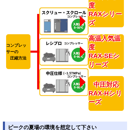
度
RAXシリー
ズ
高温入気温
コンプレッ
度
サーの
RAX-SEシ
圧縮方法
リーズ
中圧対応
RAX-Hシリ
ーズ
ピークの夏場の環境を想定して下さい