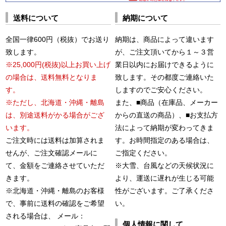
送料について
納期について
全国一律600円（税抜）でお送り
納期は、商品によって違います
致します。
が、ご注文頂いてから１～３営
※25,000円(税抜)以上お買い上げ
業日以内にお届けできるように
の場合は、送料無料となりま
致します。その都度ご連絡いた
す。
しますのでご安心ください。
※ただし、北海道・沖縄・離島
また、■商品（在庫品、メーカー
は、別途送料がかる場合がござ
からの直送の商品）、■お支払方
います。
法によって納期が変わってきま
ご注文時には送料は加算されま
す。お時間指定のある場合は、
せんが、ご注文確認メールに
ご指定ください。
て、金額をご連絡させていただ
※大雪、台風などの天候状況に
きます。
より、運送に遅れが生じる可能
※北海道・沖縄・離島のお客様
性がございます。ご了承くださ
で、事前に送料の確認をご希望
い。
される場合は、 メール：
個人情報に関して