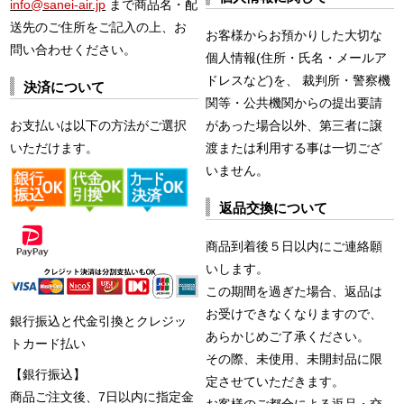
info@sanei-air.jp
まで商品名・配
送先のご住所をご記入の上、お
お客様からお預かりした大切な
問い合わせください。
個人情報(住所・氏名・メールア
ドレスなど)を、 裁判所・警察機
決済について
関等・公共機関からの提出要請
お支払いは以下の方法がご選択
があった場合以外、第三者に譲
いただけます。
渡または利用する事は一切ござ
いません。
返品交換について
商品到着後５日以内にご連絡願
いします。
この期間を過ぎた場合、返品は
お受けできなくなりますので、
銀行振込と代金引換とクレジッ
あらかじめご了承ください。
トカード払い
その際、未使用、未開封品に限
【銀行振込】
定させていただきます。
商品ご注文後、7日以内に指定金