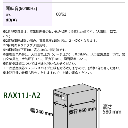
運転音(50/60Hz)
60/61
※4
dB(A)
※1処理空気量は、空気圧縮機の吸い込み状態に換算した値です。(大気圧、32℃、
75%)
※2電源電圧±5%の場合。電源電圧±10%では、2～40℃となります。
※3付属のネジアダプタ使用時。
※4運転音は正面1m、高さ1m?の測定値です。
※処理空気条件は、入口空気圧力（ゲージ圧力）：0.69MPa、入口空気温度：35℃、出
口空気露点：大気圧下-17℃、圧力下10℃、周囲温度：32℃。
※性能保証値については別途お問い合わせください。
※二次熱交換器ステンレスパイプ仕様も対応致しますので、お問い合わせください。
※上記以外の仕様も製作いたしますので、別途ご用命ください。