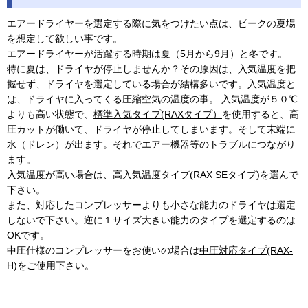
エアードライヤーを選定する際に気をつけたい点は、ピークの夏場
を想定して欲しい事です。
エアードライヤーが活躍する時期は夏（5月から9月）と冬です。
特に夏は、ドライヤが停止しませんか？その原因は、入気温度を把
握せず、ドライヤを選定している場合が結構多いです。入気温度と
は、ドライヤに入ってくる圧縮空気の温度の事。 入気温度が５０℃
よりも高い状態で、
標準入気タイプ(RAXタイプ）
を使用すると、高
圧カットが働いて、ドライヤが停止してしまいます。そして末端に
水（ドレン）が出ます。それでエアー機器等のトラブルにつながり
ます。
入気温度が高い場合は、
高入気温度タイプ(RAX SEタイプ)
を選んで
下さい。
また、対応したコンプレッサーよりも小さな能力のドライヤは選定
しないで下さい。逆に１サイズ大きい能力のタイプを選定するのは
OKです。
中圧仕様のコンプレッサーをお使いの場合は
中圧対応タイプ(RAX-
H)
をご使用下さい。