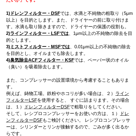
1)
ドレンフィルター・DSF
では、水滴と不純物の粗取り（5μm
以上）を目的とします。また、ドライヤーの前に取り付けま
す。水滴も取り除きますので、ドライヤーの保護の役割も。
2)
ラインフィルター・LSFでは
、1μm以上の不純物の除去を目
的とします。
3)
ミストフィルター・MSFでは
、0.01μm以上の不純物の除去
を目的とし、オイルまでも除去します。
4)
臭気除去ACFフィルター・KSF
では、ペーバー状のオイル
（臭い）を吸着除去します。
また、コンプレッサーの設置環境から考慮することもありま
す。
例えば、鋳物工場。鉄粉やホコリが多い場合は、２）
ライン
フィルターLSF
を使用すると、 すぐに詰まります。その場合
は、１）
ドレンフィルターDSF
で粗取りをしてください。
そして、レシプロコンプレッサーをお使いの方は、１）
ドレ
ンフィルターDSF
もご検討ください。 レシプロコンプレッサ
ーは、シリンダーとリンが接触するので、ごみが多く出るか
らです。