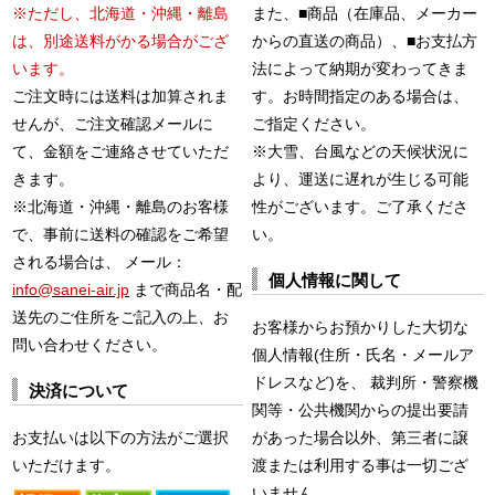
※ただし、北海道・沖縄・離島
また、■商品（在庫品、メーカー
は、別途送料がかる場合がござ
からの直送の商品）、■お支払方
います。
法によって納期が変わってきま
ご注文時には送料は加算されま
す。お時間指定のある場合は、
せんが、ご注文確認メールに
ご指定ください。
て、金額をご連絡させていただ
※大雪、台風などの天候状況に
きます。
より、運送に遅れが生じる可能
※北海道・沖縄・離島のお客様
性がございます。ご了承くださ
で、事前に送料の確認をご希望
い。
される場合は、 メール：
個人情報に関して
info@sanei-air.jp
まで商品名・配
送先のご住所をご記入の上、お
お客様からお預かりした大切な
問い合わせください。
個人情報(住所・氏名・メールア
ドレスなど)を、 裁判所・警察機
決済について
関等・公共機関からの提出要請
お支払いは以下の方法がご選択
があった場合以外、第三者に譲
いただけます。
渡または利用する事は一切ござ
いません。