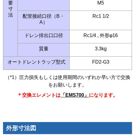
要
M5
寸
法
配管接続口径（B・
Rc1 1/2
A）
ドレン排出口口径
Rc1/4 , 外形φ16
質量
3.3kg
オートドレントラップ型式
FD2-G3
（*1）圧力損失もしくは使用期間のいずれか早い方で交換
をお願いします。
＊交換エレメントは
「EMS700」
になります。
外形寸法図