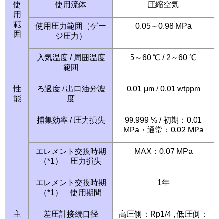
使
使用流体
圧縮空気
用
範
使用圧力範囲（ゲー
0.05～0.98 MPa
囲
ジ圧力）
入気温度 / 周囲温度
5～60 ℃ / 2～60 ℃
範囲
性
ろ過度 / 出口油分濃
0.01 μm / 0.01 wtppm
能
度
捕集効率 / 圧力損失
99.999 % / 初期：0.01
MPa・通常：0.02 MPa
エレメント交換時期
MAX：0.07 MPa
（*1） 圧力損失
エレメント交換時期
1年
（*1） 使用期間
主
差圧計接続口径
高圧側：Rp1/4 , 低圧側：