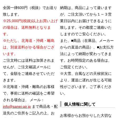
全国一律600円（税抜）でお送り
納期は、商品によって違います
致します。
が、ご注文頂いてから１～３営
※25,000円(税抜)以上お買い上げ
業日以内にお届けできるように
の場合は、送料無料となりま
致します。その都度ご連絡いた
す。
しますのでご安心ください。
※ただし、北海道・沖縄・離島
また、■商品（在庫品、メーカー
は、別途送料がかる場合がござ
からの直送の商品）、■お支払方
います。
法によって納期が変わってきま
ご注文時には送料は加算されま
す。お時間指定のある場合は、
せんが、ご注文確認メールに
ご指定ください。
て、金額をご連絡させていただ
※大雪、台風などの天候状況に
きます。
より、運送に遅れが生じる可能
※北海道・沖縄・離島のお客様
性がございます。ご了承くださ
で、事前に送料の確認をご希望
い。
される場合は、 メール：
個人情報に関して
info@sanei-air.jp
まで商品名・配
送先のご住所をご記入の上、お
お客様からお預かりした大切な