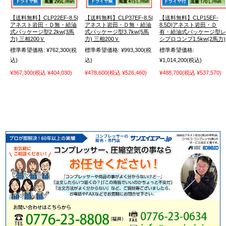
【送料無料】CLP22EF-8.5|
【送料無料】CLP37EF-8.5|
【送料無料】CLP15EF-
アネスト岩田・Ｄ無・給油
アネスト岩田・Ｄ無・給油
8.5D|アネスト岩田・Ｄ
式パッケージ型2.2kw(3馬
式パッケージ型3.7kw(5馬
有・給油式パッケージ型レ
力) 三相200Ｖ
力) 三相200Ｖ
シプロコンプ1.5kw(2馬力)
標準希望価格:
¥762,300
(税
標準希望価格:
¥993,300
(税
標準希望価格:
込)
込)
¥1,014,200
(税込)
¥367,300
(税込 ¥404,030)
¥478,600
(税込 ¥526,460)
¥488,700
(税込 ¥537,570)