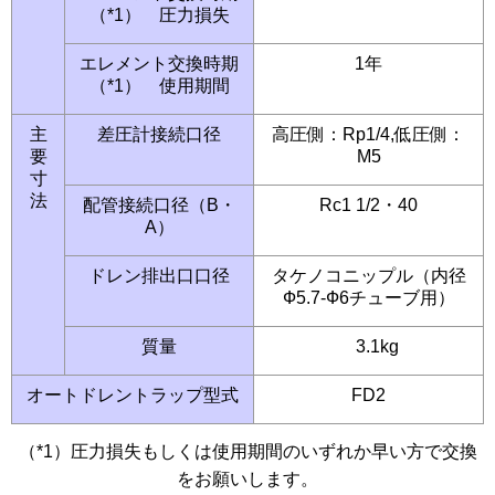
（*1） 圧力損失
エレメント交換時期
1年
（*1） 使用期間
主
差圧計接続口径
高圧側：Rp1/4,低圧側：
要
M5
寸
法
配管接続口径（B・
Rc1 1/2・40
A）
ドレン排出口口径
タケノコニップル（内径
Ф5.7-Ф6チューブ用）
質量
3.1kg
オートドレントラップ型式
FD2
（*1）圧力損失もしくは使用期間のいずれか早い方で交換
をお願いします。