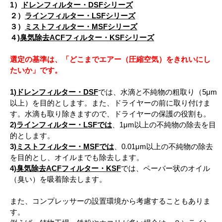
1）
ドレンフィルター・DSFシリーズ
２）
ラインフィルター・LSFシリーズ
３）
ミストフィルター・MSFシリーズ
４)
臭気除去ACFフィルター・KSFシリーズ
選定の基準は、「どこまでエアー（圧縮空気）をきれいにし
たいか」です。
1)
ドレンフィルター・DSF
では、水滴と不純物の粗取り（5μm
以上）を目的とします。また、ドライヤーの前に取り付けま
す。水滴も取り除きますので、ドライヤーの保護の役割も。
2)
ラインフィルター・LSFでは
、1μm以上の不純物の除去を目
的とします。
3)
ミストフィルター・MSFでは
、0.01μm以上の不純物の除去
を目的とし、オイルまでも除去します。
4)
臭気除去ACFフィルター・KSF
では、ペーバー状のオイル
（臭い）を吸着除去します。
また、コンプレッサーの設置環境から考慮することもありま
す。