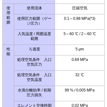
使
使用流体
圧縮空気
用
範
使用圧力範囲（ゲー
0.1～0.98 MPa(*3)
囲
ジ圧力）
入気温度 / 周囲温度
5～60 ℃ / 2～60 ℃
範囲
性
ろ過度
5 μm
能
処理空気条件 入口
0.69 MPa
空気圧力
処理空気条件 入口
32 ℃
空気温度
水滴分離効率 / 初期
99 % / 0.005 MPa
圧力損失
エレメント交換時期
0.02 MPa