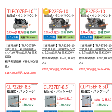
【送料無料】TLPC07BF-
【送料無料】TLP22EG-10|
【送料無料】TLP37EG-10
10|アネスト岩田給油式レ
アネスト岩田給油式レシプ
アネスト岩田給油式レシプ
シプロ0.75kw(1馬力) 三相
ロ2.2kw(3馬力) 三相200Ｖ
ロ3.7kw(5馬力) 三相200Ｖ
200V
標準希望価格:
¥578,600
(税
標準希望価格:
¥782,100
(税
標準希望価格:
¥389,400
(税
込)
込)
込)
¥278,800
(税込 ¥306,680)
¥376,800
(税込 ¥414,480)
¥187,600
(税込 ¥206,360)