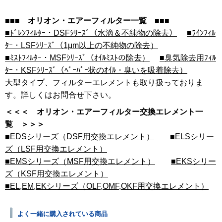
■■■ オリオン・エアーフィルター一覧 ■■■
■ﾄﾞﾚﾝﾌｨﾙﾀｰ・DSFｼﾘｰｽﾞ（水滴＆不純物の除去）
■ﾗｲﾝﾌｨﾙ
ﾀｰ・LSFｼﾘｰｽﾞ（1μm以上の不純物の除去）
■ﾐｽﾄﾌｨﾙﾀｰ・MSFｼﾘｰｽﾞ（ｵｲﾙﾐｽﾄの除去）
■臭気除去用ﾌｨﾙ
ﾀｰ・KSFｼﾘｰｽﾞ（ﾍﾞｰﾊﾟｰ状のｵｲﾙ・臭いを吸着除去）
大型タイプ、フィルターエレメントも取り扱っておりま
す。詳しくはお問合せ下さい。
＜＜＜ オリオン・エアーフィルター交換エレメント一
覧 ＞＞＞
■EDSシリーズ（DSF用交換エレメント）
■ELSシリー
ズ（LSF用交換エレメント）
■EMSシリーズ（MSF用交換エレメント）
■EKSシリー
ズ（KSF用交換エレメント）
■EL,EM,EKシリーズ（OLF,OMF,OKF用交換エレメント）
よく一緒に購入されている商品