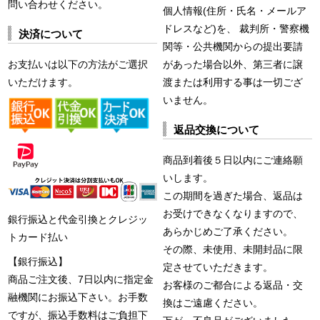
問い合わせください。
個人情報(住所・氏名・メールア
ドレスなど)を、 裁判所・警察機
決済について
関等・公共機関からの提出要請
お支払いは以下の方法がご選択
があった場合以外、第三者に譲
いただけます。
渡または利用する事は一切ござ
いません。
返品交換について
商品到着後５日以内にご連絡願
いします。
この期間を過ぎた場合、返品は
お受けできなくなりますので、
銀行振込と代金引換とクレジッ
あらかじめご了承ください。
トカード払い
その際、未使用、未開封品に限
【銀行振込】
定させていただきます。
商品ご注文後、7日以内に指定金
お客様のご都合による返品・交
融機関にお振込下さい。お手数
換はご遠慮ください。
ですが、振込手数料はご負担下