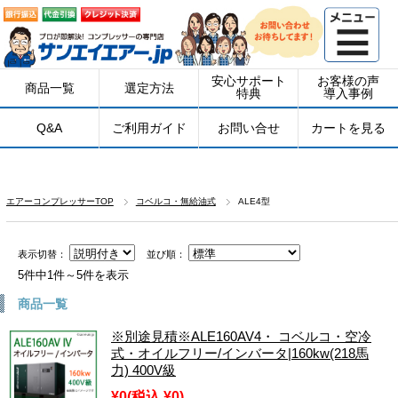
安心サポート
お客様の声
商品一覧
選定方法
特典
導入事例
Q&A
ご利用ガイド
お問い合せ
カートを見る
エアーコンプレッサーTOP
コベルコ・無給油式
ALE4型
表示切替：
並び順：
5件中1件～5件を表示
商品一覧
※別途見積※ALE160AV4・ コベルコ・空冷
式・オイルフリー/インバータ|160kw(218馬
力) 400V級
¥0
(税込 ¥0)