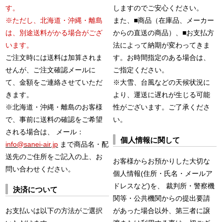
す。
しますのでご安心ください。
※ただし、北海道・沖縄・離島
また、■商品（在庫品、メーカー
は、別途送料がかる場合がござ
からの直送の商品）、■お支払方
います。
法によって納期が変わってきま
ご注文時には送料は加算されま
す。お時間指定のある場合は、
せんが、ご注文確認メールに
ご指定ください。
て、金額をご連絡させていただ
※大雪、台風などの天候状況に
きます。
より、運送に遅れが生じる可能
※北海道・沖縄・離島のお客様
性がございます。ご了承くださ
で、事前に送料の確認をご希望
い。
される場合は、 メール：
個人情報に関して
info@sanei-air.jp
まで商品名・配
送先のご住所をご記入の上、お
お客様からお預かりした大切な
問い合わせください。
個人情報(住所・氏名・メールア
ドレスなど)を、 裁判所・警察機
決済について
関等・公共機関からの提出要請
お支払いは以下の方法がご選択
があった場合以外、第三者に譲