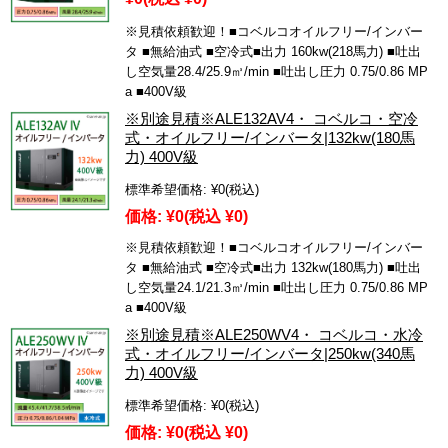
※見積依頼歓迎！■コベルコオイルフリー/インバー
タ ■無給油式 ■空冷式■出力 160kw(218馬力) ■吐出
し空気量28.4/25.9㎥/min ■吐出し圧力 0.75/0.86 MP
a ■400V級
※別途見積※ALE132AV4・ コベルコ・空冷
式・オイルフリー/インバータ|132kw(180馬
力) 400V級
標準希望価格:
¥0
(税込)
価格:
¥0
(税込 ¥0)
※見積依頼歓迎！■コベルコオイルフリー/インバー
タ ■無給油式 ■空冷式■出力 132kw(180馬力) ■吐出
し空気量24.1/21.3㎥/min ■吐出し圧力 0.75/0.86 MP
a ■400V級
※別途見積※ALE250WV4・ コベルコ・水冷
式・オイルフリー/インバータ|250kw(340馬
力) 400V級
標準希望価格:
¥0
(税込)
価格:
¥0
(税込 ¥0)