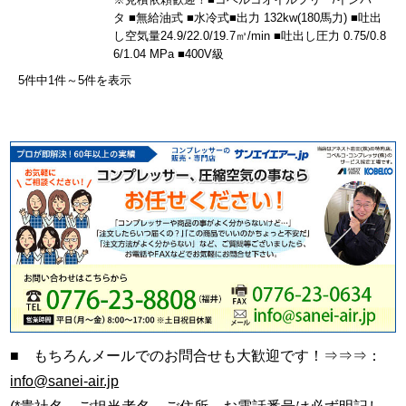
タ ■無給油式 ■水冷式■出力 132kw(180馬力) ■吐出
し空気量24.9/22.0/19.7㎥/min ■吐出し圧力 0.75/0.8
6/1.04 MPa ■400V級
5件中1件～5件を表示
■ もちろんメールでのお問合せも大歓迎です！⇒⇒⇒：
info@sanei-air.jp