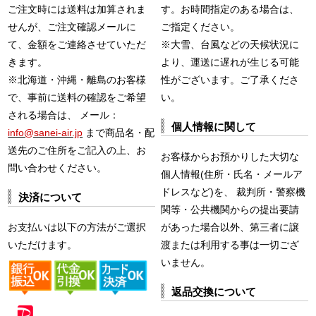
ご注文時には送料は加算されま
す。お時間指定のある場合は、
せんが、ご注文確認メールに
ご指定ください。
て、金額をご連絡させていただ
※大雪、台風などの天候状況に
きます。
より、運送に遅れが生じる可能
※北海道・沖縄・離島のお客様
性がございます。ご了承くださ
で、事前に送料の確認をご希望
い。
される場合は、 メール：
個人情報に関して
info@sanei-air.jp
まで商品名・配
送先のご住所をご記入の上、お
お客様からお預かりした大切な
問い合わせください。
個人情報(住所・氏名・メールア
ドレスなど)を、 裁判所・警察機
決済について
関等・公共機関からの提出要請
お支払いは以下の方法がご選択
があった場合以外、第三者に譲
いただけます。
渡または利用する事は一切ござ
いません。
返品交換について