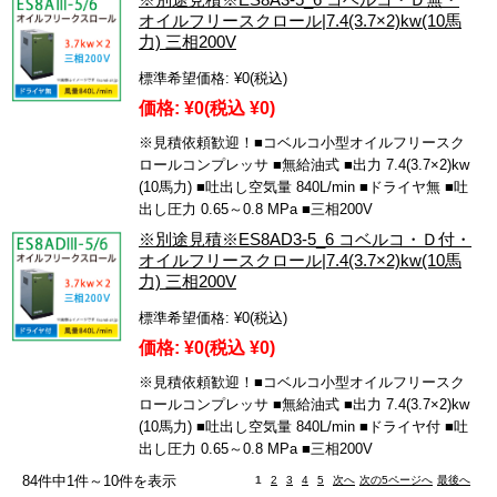
オイルフリースクロール|7.4(3.7×2)kw(10馬
力) 三相200V
標準希望価格:
¥0
(税込)
価格:
¥0
(税込 ¥0)
※見積依頼歓迎！■コベルコ小型オイルフリースク
ロールコンプレッサ ■無給油式 ■出力 7.4(3.7×2)kw
(10馬力) ■吐出し空気量 840L/min ■ドライヤ無 ■吐
出し圧力 0.65～0.8 MPa ■三相200V
※別途見積※ES8AD3-5_6 コベルコ・Ｄ付・
オイルフリースクロール|7.4(3.7×2)kw(10馬
力) 三相200V
標準希望価格:
¥0
(税込)
価格:
¥0
(税込 ¥0)
※見積依頼歓迎！■コベルコ小型オイルフリースク
ロールコンプレッサ ■無給油式 ■出力 7.4(3.7×2)kw
(10馬力) ■吐出し空気量 840L/min ■ドライヤ付 ■吐
出し圧力 0.65～0.8 MPa ■三相200V
84件中1件～10件を表示
1
2
3
4
5
次へ
次の5ページへ
最後へ