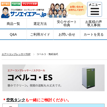
安心サポート
お客様の声
商品一覧
選定方法
特典
導入事例
Q&A
ご利用ガイド
お問い合せ
カートを見る
エアーコンプレッサーTOP
コベルコ・無給油式
＊
空気タンク
も一緒にご検討ください。