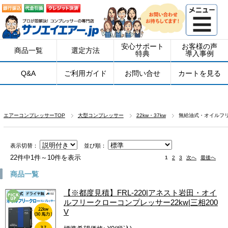
安心サポート
お客様の声
商品一覧
選定方法
特典
導入事例
Q&A
ご利用ガイド
お問い合せ
カートを見る
エアーコンプレッサーTOP
大型コンプレッサー
22kw・37kw
無給油式・オイルフ
表示切替：
並び順：
22件中1件～10件を表示
1
2
3
次へ
最後へ
商品一覧
【※都度見積】FRL-220|アネスト岩田・オイ
ルフリークローコンプレッサー22kw|三相200
V