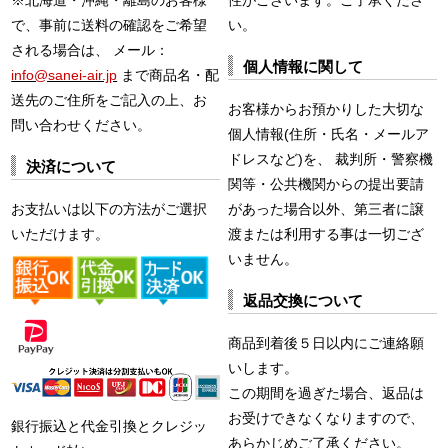
で、事前に送料の確認をご希望
い。
される場合は、 メール：
個人情報に関して
info@sanei-air.jp
まで商品名・配
送先のご住所をご記入の上、お
お客様からお預かりした大切な
問い合わせください。
個人情報(住所・氏名・メールア
ドレスなど)を、 裁判所・警察機
決済について
関等・公共機関からの提出要請
お支払いは以下の方法がご選択
があった場合以外、第三者に譲
いただけます。
渡または利用する事は一切ござ
いません。
返品交換について
商品到着後５日以内にご連絡願
いします。
この期間を過ぎた場合、返品は
お受けできなくなりますので、
銀行振込と代金引換とクレジッ
あらかじめご了承ください。