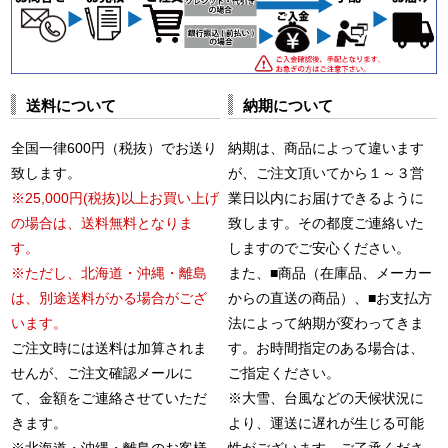
送料について
納期について
全国一律600円（税抜）でお送り
納期は、商品によって違います
致します。
が、ご注文頂いてから１～３営
※25,000円(税抜)以上お買い上げ
業日以内にお届けできるように
の場合は、送料無料となりま
致します。その都度ご連絡いた
す。
しますのでご安心ください。
※ただし、北海道・沖縄・離島
また、■商品（在庫品、メーカー
は、別途送料がかる場合がござ
からの直送の商品）、■お支払方
います。
法によって納期が変わってきま
ご注文時には送料は加算されま
す。お時間指定のある場合は、
せんが、ご注文確認メールに
ご指定ください。
て、金額をご連絡させていただ
※大雪、台風などの天候状況に
きます。
より、運送に遅れが生じる可能
※北海道・沖縄・離島のお客様
性がございます。ご了承くださ