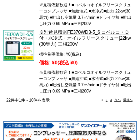
※見積依頼歓迎！■コベルコオイルフリースクリュ
ーコンプレッサ ■無給油式 ■水冷式■出力 22kw(30
馬力) ■吐出し空気量 3.7㎥/min ■ドライヤ無 ■吐出
し圧力 0.69 MPa ■三相200V
※別途見積※FE370WD3-5_6 コベルコ・Ｄ
付・水冷式・オイルフリースクリュー|22kw
(30馬力) 三相200V
標準希望価格:
¥0
(税込)
価格:
¥0
(税込 ¥0)
※見積依頼歓迎！■コベルコオイルフリースクリュ
ーコンプレッサ ■無給油式 ■水冷式■出力 22kw(30
馬力) ■吐出し空気量 3.7㎥/min ■ドライヤ付 ■吐出
し圧力 0.69 MPa ■三相200V
22件中1件～10件を表示
1
2
3
次へ
最後へ