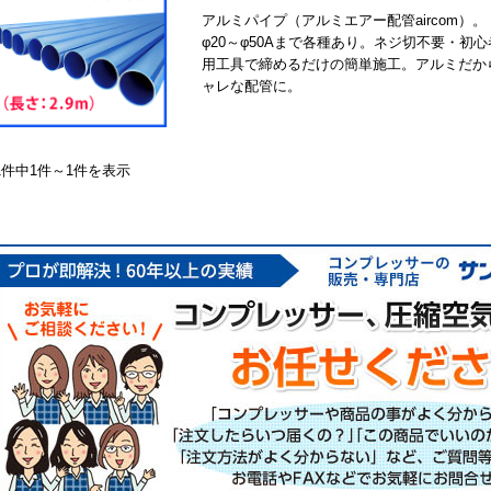
アルミパイプ（アルミエアー配管aircom）。
φ20～φ50Aまで各種あり。ネジ切不要・初
用工具で締めるだけの簡単施工。アルミだか
ャレな配管に。
1件中1件～1件を表示