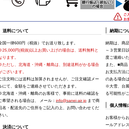
送料について
納期につ
全国一律600円（税抜）でお送り致します。
納期は、商
※25,000円(税抜)以上お買い上げの場合は、送料無料と
～３営業日
なります。
度ご連絡い
※ただし、北海道・沖縄・離島は、別途送料がかる場合
また、■商品
がございます。
お支払方法
ご注文時には送料は加算されませんが、ご注文確認メー
のある場合
ルにて、金額をご連絡させていただきます。
※大雪、台
※北海道・沖縄・離島のお客様で、事前に送料の確認を
る可能性が
ご希望される場合は、 メール：
info@sanei-air.jp
まで商
個人情報
品名・配送先のご住所をご記入の上、お問い合わせくだ
さい。
お客様から
ールアドレス
決済について