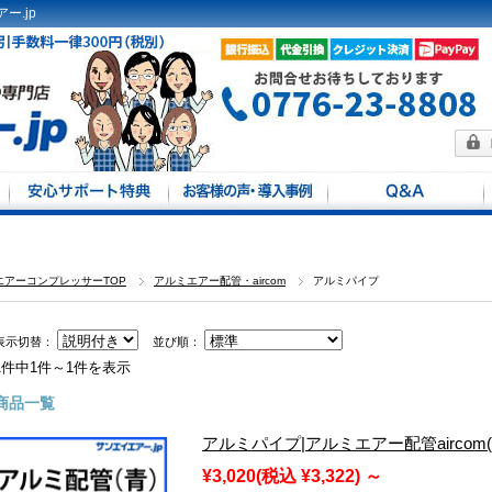
ー.jp
方法
馬力別
定
エアーコンプレッサーTOP
アルミエアー配管・aircom
アルミパイプ
表示切替：
並び順：
1件中1件～1件を表示
商品一覧
アルミパイプ|アルミエアー配管aircom
¥3,020
(税込 ¥3,322)
～