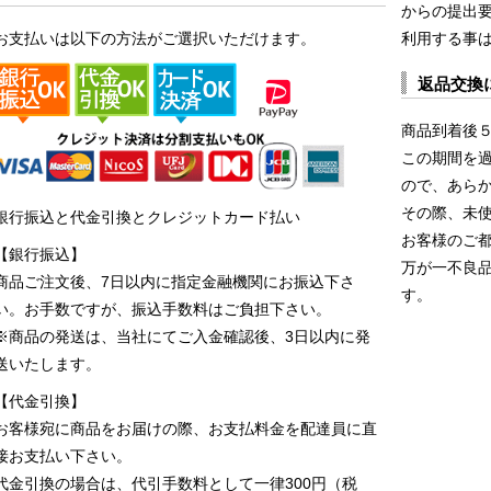
からの提出
お支払いは以下の方法がご選択いただけます。
利用する事
返品交換
商品到着後
この期間を
ので、あら
その際、未
銀行振込と代金引換とクレジットカード払い
お客様のご
【銀行振込】
万が一不良
商品ご注文後、7日以内に指定金融機関にお振込下さ
す。
い。お手数ですが、振込手数料はご負担下さい。
※商品の発送は、当社にてご入金確認後、3日以内に発
送いたします。
【代金引換】
お客様宛に商品をお届けの際、お支払料金を配達員に直
接お支払い下さい。
代金引換の場合は、代引手数料として一律300円（税