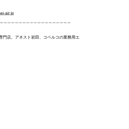
i-air.jp
・専門店。アネスト岩田、コベルコの業務用エ