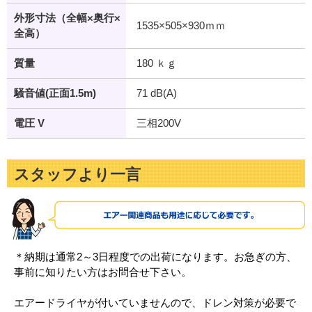
外形寸法（全幅×奥行×
1535×505×930ｍｍ
全高）
質量
180 ｋｇ
騒音値(正面1.5m)
71 dB(A)
電圧 V
三相200V
スタッフより一言
＊納期は通常2～3日程度での出荷になります。お急ぎの方、
事前に知りたい方はお問合せ下さい。
エアードライヤが付いていませんので、ドレン対策が必要で