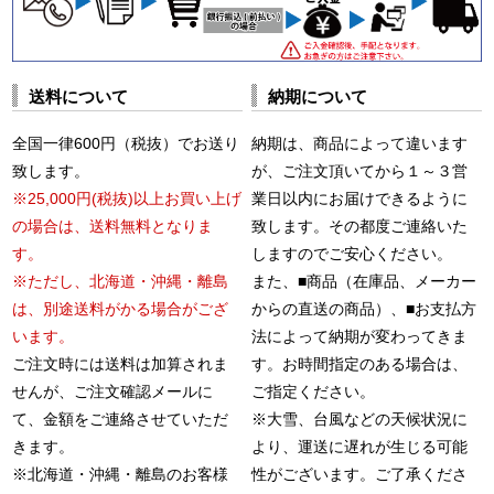
送料について
納期について
全国一律600円（税抜）でお送り
納期は、商品によって違います
致します。
が、ご注文頂いてから１～３営
※25,000円(税抜)以上お買い上げ
業日以内にお届けできるように
の場合は、送料無料となりま
致します。その都度ご連絡いた
す。
しますのでご安心ください。
※ただし、北海道・沖縄・離島
また、■商品（在庫品、メーカー
は、別途送料がかる場合がござ
からの直送の商品）、■お支払方
います。
法によって納期が変わってきま
ご注文時には送料は加算されま
す。お時間指定のある場合は、
せんが、ご注文確認メールに
ご指定ください。
て、金額をご連絡させていただ
※大雪、台風などの天候状況に
きます。
より、運送に遅れが生じる可能
※北海道・沖縄・離島のお客様
性がございます。ご了承くださ