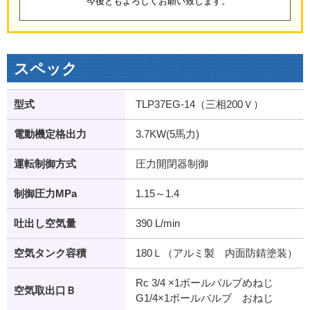
今後ともよろしくお願い致します。
スペック
型式
TLP37EG-14（三相200Ｖ）
電動機定格出力
3.7KW(5馬力)
運転制御方式
圧力開閉器制御
制御圧力MPa
1.15～1.4
吐出し空気量
390 L/min
空気タンク容積
180Ｌ（アルミ製 内面防錆塗装）
Rc 3/4 ×1ボールバルブめねじ
空気取出口Ｂ
G1/4×1ボールバルブ おねじ