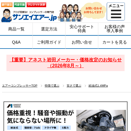
安心サポート
お客様の声
商品一覧
選定方法
特典
導入事例
Q&A
ご利用ガイド
お問い合せ
カートを見る
【重要】アネスト岩田メーカー・価格改定のお知らせ
（2026年8月～）
エアーコンプレッサーTOP
特徴で選ぶ
安さで選ぶ
給油式1.4MPa