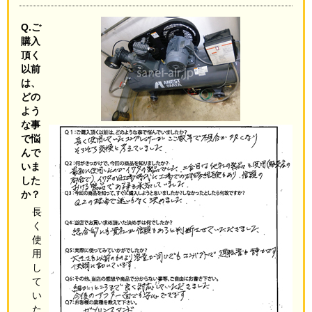
Q.ご
購入
頂く
以前
は、
どの
よう
な事
で悩
んで
いま
した
か？
長
く
使
用
し
て
い
た