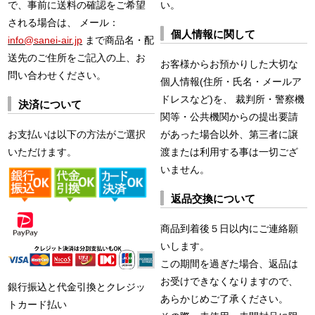
で、事前に送料の確認をご希望
い。
される場合は、 メール：
個人情報に関して
info@sanei-air.jp
まで商品名・配
送先のご住所をご記入の上、お
お客様からお預かりした大切な
問い合わせください。
個人情報(住所・氏名・メールア
ドレスなど)を、 裁判所・警察機
決済について
関等・公共機関からの提出要請
お支払いは以下の方法がご選択
があった場合以外、第三者に譲
いただけます。
渡または利用する事は一切ござ
いません。
返品交換について
商品到着後５日以内にご連絡願
いします。
この期間を過ぎた場合、返品は
お受けできなくなりますので、
銀行振込と代金引換とクレジッ
あらかじめご了承ください。
トカード払い