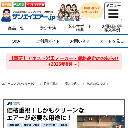
安心サポート
お客様の声
商品一覧
選定方法
特典
導入事例
Q&A
ご利用ガイド
お問い合せ
カートを見る
【重要】アネスト岩田メーカー・価格改定のお知らせ
（2026年8月～）
エアーコンプレッサーTOP
特徴で選ぶ
安さで選ぶ
無給油式1.0MPa