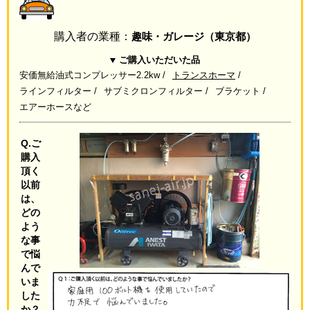
購入者の業種：
趣味・ガレージ（東京都）
ご購入いただいた品
安価無給油式コンプレッサー2.2kw
トランスホーマ
ラインフィルター
サブミクロンフィルター
ブラケット
エアーホースなど
Q.ご
購入
頂く
以前
は、
どの
よう
な事
で悩
んで
いま
した
か？