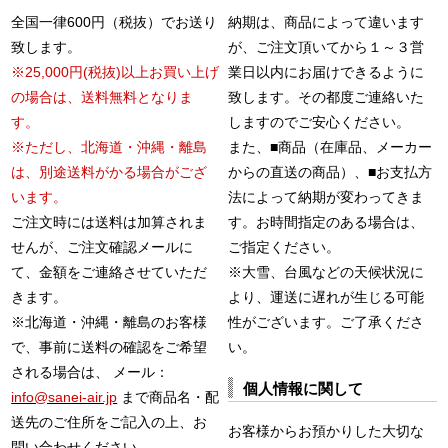
全国一律600円（税抜）でお送り
納期は、商品によって違います
致します。
が、ご注文頂いてから１～３営
※25,000円(税抜)以上お買い上げ
業日以内にお届けできるように
の場合は、送料無料となりま
致します。その都度ご連絡いた
す。
しますのでご安心ください。
※ただし、北海道・沖縄・離島
また、■商品（在庫品、メーカー
は、別途送料がかる場合がござ
からの直送の商品）、■お支払方
います。
法によって納期が変わってきま
ご注文時には送料は加算されま
す。お時間指定のある場合は、
せんが、ご注文確認メールに
ご指定ください。
て、金額をご連絡させていただ
※大雪、台風などの天候状況に
きます。
より、運送に遅れが生じる可能
※北海道・沖縄・離島のお客様
性がございます。ご了承くださ
で、事前に送料の確認をご希望
い。
される場合は、 メール：
個人情報に関して
info@sanei-air.jp
まで商品名・配
送先のご住所をご記入の上、お
お客様からお預かりした大切な
問い合わせください。