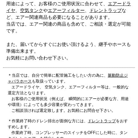
用途によって、お客様のご使用状況に合わせて、
エアードラ
イヤ
、
空気タンク
や
エアーフィルター
、
ドレントラップ
な
ど、エアー関連商品も必要になることがあります。
当店では、エアー関連の商品も含めて、ご相談・選定が可能
です。
また、届いてからすぐにお使い頂けるよう、継手やホースも
準備出来ます。
お気軽にお問い合わせ下さい。
＊当店では、自分で簡単に配管施工をしたい方の為に、
脈動防止ジ
ャバラホース
も取扱っています。
エアードライヤ、 空気タンク、エアーフィルター等は、一般的な
選定方法となります。
お客様のご使用状況（例えば、 瞬間的にエアーが必要な方、用途
や環境）によっても多少容量が変わってきます。
ご相談頂ければ選定致します。お気軽にお問合せ下さい。
＊作業終了時のドレン排出が面倒な方には、
ドレントラップ
をおす
すめします。
作業終了時、コンプレッサーのスイッチをOFFにした時に、タン