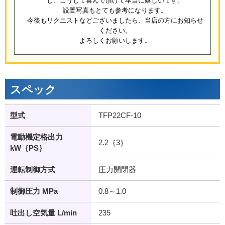
し、こうして喜んで頂けて本当に嬉しいです。
設置写真もとても参考になります。
今後もリクエストなどございましたら、当店の方にお知らせ
ください。
よろしくお願いします。
スペック
型式
TFP22CF-10
電動機定格出力
2.2｛3｝
kW｛PS｝
運転制御方式
圧力開閉器
制御圧力 MPa
0.8～1.0
吐出し空気量 L/min
235