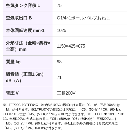
空気タンク容積 L
75
空気取出口 B
G1/4×1ボールバルブおねじ
本体回転速度 min-1
1025
外形寸法（全幅×奥行×
1150×425×875
全高）mm
質量 kg
98
騒音値（正面1.5m）
71
dB（A）
電圧 V
三相200V
※1.TFP02C-10/TFP04C-10の単相100Vの形式には末尾に「C」が、三相200Vには
「M」が付きます。※2.TFU07-7の形式には末尾に、「C5」(50Hz)/「C6」(60Hz)、
TFU07BF-7には「M5」(50Hz)/「M6」(60Hz)が付きます。※3.TFPC07B-10/TFP07B-
10の単相100Vの形式には末尾に「C5」(50Hz)/「C6」(60Hz)が、三相200Vには
「M5」(50Hz)/「M6」(60Hz)が付きます。※4.上記以外の機種には形式の末尾に
「M5」(50Hz)/「M6」(60Hz)が付きます。