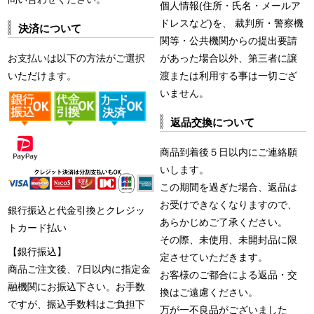
個人情報(住所・氏名・メールア
ドレスなど)を、 裁判所・警察機
決済について
関等・公共機関からの提出要請
お支払いは以下の方法がご選択
があった場合以外、第三者に譲
いただけます。
渡または利用する事は一切ござ
いません。
返品交換について
商品到着後５日以内にご連絡願
いします。
この期間を過ぎた場合、返品は
お受けできなくなりますので、
銀行振込と代金引換とクレジッ
あらかじめご了承ください。
トカード払い
その際、未使用、未開封品に限
【銀行振込】
定させていただきます。
商品ご注文後、7日以内に指定金
お客様のご都合による返品・交
融機関にお振込下さい。お手数
換はご遠慮ください。
ですが、振込手数料はご負担下
万が一不良品がございました