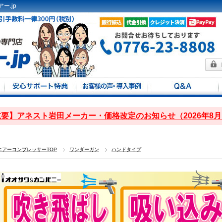
ー.jp
方法
馬力別
定
要】アネスト岩田メーカー・価格改定のお知らせ（2026年8
エアーコンプレッサーTOP
ワンダーガン
ハンドタイプ