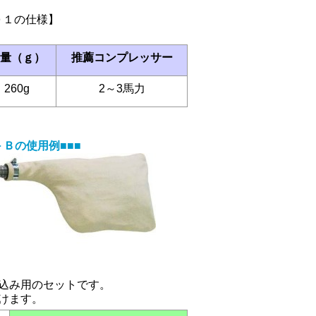
０１の仕様】
量（ｇ）
推薦コンプレッサー
260g
2～3馬力
Ｂの使用例■■■
込み用のセットです。
けます。