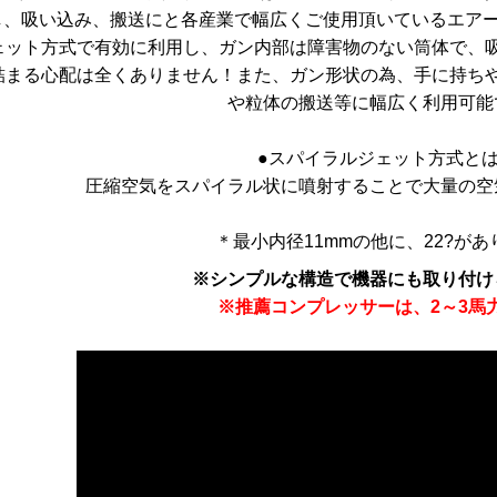
し、吸い込み、搬送にと各産業で幅広くご使用頂いているエア
ェット方式で有効に利用し、ガン内部は障害物のない筒体で、
詰まる心配は全くありません！また、ガン形状の為、手に持ち
や粒体の搬送等に幅広く利用可能
●スパイラルジェット方式と
圧縮空気をスパイラル状に噴射することで大量の空
＊最小内径11mmの他に、22?があ
※シンプルな構造で機器にも取り付け
※推薦コンプレッサーは、2～3馬