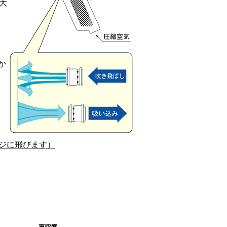
大
か
ジに飛びます）