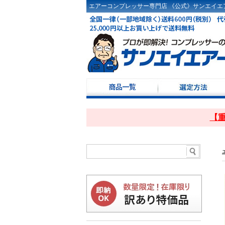
エアーコンプレッサー専門店 《公式》サンエイエア
コンプレッサー選定
ドライヤ選定方法
コンプレッサーKW・
コンプレッサー100Ｖ
レシーバータンク選
【重