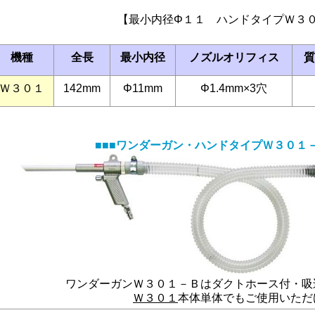
【最小内径Φ１１ ハンドタイプＷ３
機種
全長
最小内径
ノズルオリフィス
質
Ｗ３０１
142mm
Φ11mm
Φ1.4mm×3穴
■■■ワンダーガン・ハンドタイプＷ３０１－
ワンダーガンＷ３０１－Ｂはダクトホース付・吸
Ｗ３０１
本体単体でもご使用いただ