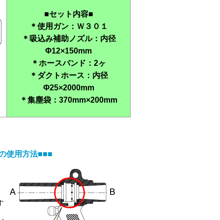
■セット内容■
＊使用ガン：Ｗ３０１
＊吸込み補助ノズル：内径
Φ12×150mm
＊ホースバンド：2ヶ
＊ダクトホース：内径
Φ25×2000mm
＊集塵袋：370mm×200mm
の使用方法■■■
す