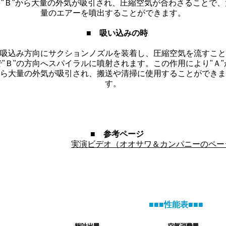
り"Ｂ"から大量の外気が吸引され、圧縮空気が合わさることで、
量のエアーを噴出することができます。
■ 吸い込みの時
吸込み方向にサクションノズルを装着し、圧縮空気を流すこと
で"Ｂ"の方向へスパイラルに噴射されます。この作用により"Ａ"
ら大量の外気が吸引され、搬送や清掃に使用することができま
す。
■ 参考ページ
実演ビデオ（オオサワ＆カンパニーのペー
■■■性能表■■■