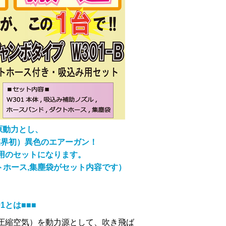
原動力とし、
（業界初）異色のエアーガン！
み用のセットになります。
クトホース,集塵袋がセット内容です）
1とは■■■
（圧縮空気）を動力源として、吹き飛ば