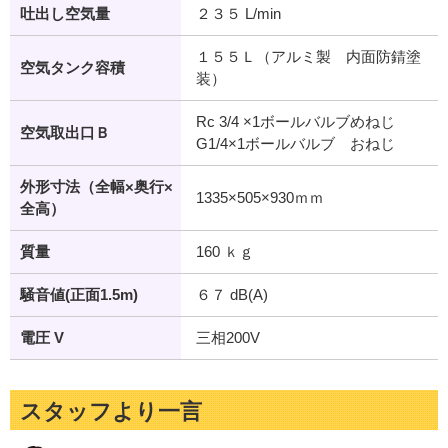
吐出し空気量
２３５ L/min
１５５Ｌ（アルミ製 内面防錆塗
空気タンク容積
装）
Rc 3/4 ×1ボールバルブめねじ
空気取出口Ｂ
G1/4×1ボールバルブ おねじ
外形寸法（全幅×奥行×
1335×505×930ｍｍ
全高）
質量
160 ｋｇ
騒音値(正面1.5m)
６７ dB(A)
電圧 V
三相200V
スタッフより一言