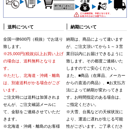
送料について
納期について
全国一律600円（税抜）でお送り
納期は、商品によって違います
致します。
が、ご注文頂いてから１～３営
※25,000円(税抜)以上お買い上げ
業日以内にお届けできるように
の場合は、送料無料となりま
致します。その都度ご連絡いた
す。
しますのでご安心ください。
※ただし、北海道・沖縄・離島
また、■商品（在庫品、メーカー
は、別途送料がかる場合がござ
からの直送の商品）、■お支払方
います。
法によって納期が変わってきま
ご注文時には送料は加算されま
す。お時間指定のある場合は、
せんが、ご注文確認メールに
ご指定ください。
て、金額をご連絡させていただ
※大雪、台風などの天候状況に
きます。
より、運送に遅れが生じる可能
※北海道・沖縄・離島のお客様
性がございます。ご了承くださ