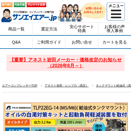
安心サポート
お客様の声
商品一覧
選定方法
特典
導入事例
Q&A
ご利用ガイド
お問い合せ
カートを見る
【重要】アネスト岩田メーカー・価格改定のお知らせ
（2026年8月～）
エアーコンプレッサーTOP
アネスト岩田・レシプロ（高圧）
タンクマウント給油式（高