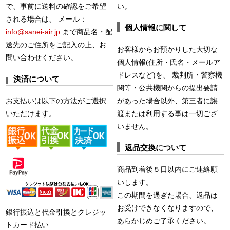
で、事前に送料の確認をご希望
い。
される場合は、 メール：
個人情報に関して
info@sanei-air.jp
まで商品名・配
送先のご住所をご記入の上、お
お客様からお預かりした大切な
問い合わせください。
個人情報(住所・氏名・メールア
ドレスなど)を、 裁判所・警察機
決済について
関等・公共機関からの提出要請
お支払いは以下の方法がご選択
があった場合以外、第三者に譲
いただけます。
渡または利用する事は一切ござ
いません。
返品交換について
商品到着後５日以内にご連絡願
いします。
この期間を過ぎた場合、返品は
お受けできなくなりますので、
銀行振込と代金引換とクレジッ
あらかじめご了承ください。
トカード払い