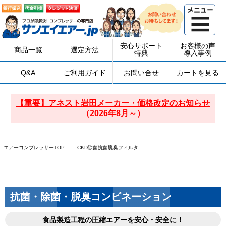
安心サポート
お客様の声
商品一覧
選定方法
特典
導入事例
Q&A
ご利用ガイド
お問い合せ
カートを見る
【重要】アネスト岩田メーカー・価格改定のお知らせ
（2026年8月～）
エアーコンプレッサーTOP
CKD除菌抗菌脱臭フィルタ
抗菌・除菌・脱臭コンビネーション
食品製造工程の圧縮エアーを安心・安全に！