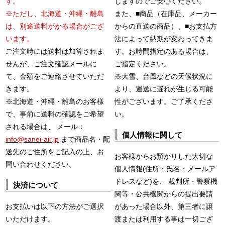
す。
しますのでご安心ください。
※ただし、北海道・沖縄・離島
また、■商品（在庫品、メーカー
は、別途送料がかる場合がござ
からの直送の商品）、■お支払方
います。
法によって納期が変わってきま
ご注文時には送料は加算されま
す。お時間指定のある場合は、
せんが、ご注文確認メールに
ご指定ください。
て、金額をご連絡させていただ
※大雪、台風などの天候状況に
きます。
より、運送に遅れが生じる可能
※北海道・沖縄・離島のお客様
性がございます。ご了承くださ
で、事前に送料の確認をご希望
い。
される場合は、 メール：
個人情報に関して
info@sanei-air.jp
まで商品名・配
送先のご住所をご記入の上、お
お客様からお預かりした大切な
問い合わせください。
個人情報(住所・氏名・メールア
ドレスなど)を、 裁判所・警察機
決済について
関等・公共機関からの提出要請
お支払いは以下の方法がご選択
があった場合以外、第三者に譲
いただけます。
渡または利用する事は一切ござ