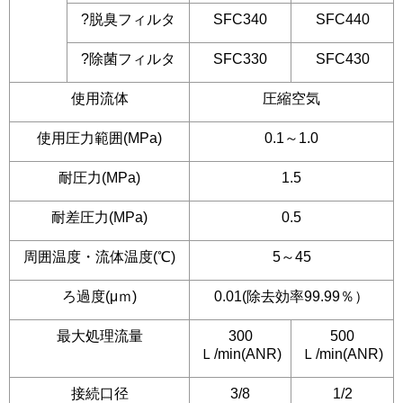
?脱臭フィルタ
SFC340
SFC440
?除菌フィルタ
SFC330
SFC430
使用流体
圧縮空気
使用圧力範囲(MPa)
0.1～1.0
耐圧力(MPa)
1.5
耐差圧力(MPa)
0.5
周囲温度・流体温度(℃)
5～45
ろ過度(μｍ)
0.01(除去効率99.99％）
最大処理流量
300
500
Ｌ/min(ANR)
Ｌ/min(ANR)
接続口径
3/8
1/2