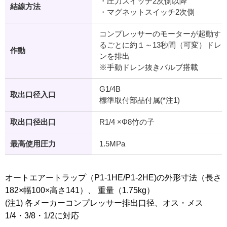
・圧力スイッチ2次側以降
結線方法
・マグネットスイッチ2次側
コンプレッサーのモーターが起動す
るごとに約１～13秒間（可変）ドレ
作動
ンを排出
※手動ドレン抜きバルブ搭載
G1/4B
取出口径入口
標準取付部品付属(*注1)
取出口径出口
R1/4 ×Φ8竹の子
最高使用圧力
1.5MPa
オートエアートラップ（P1-1HE/P1-2HE)の外形寸法（長さ
182×幅100×高さ141）、 重量（1.75kg）
(注1) 各メーカーコンプレッサー排出口径、オス・メス
1/4・3/8・1/2に対応