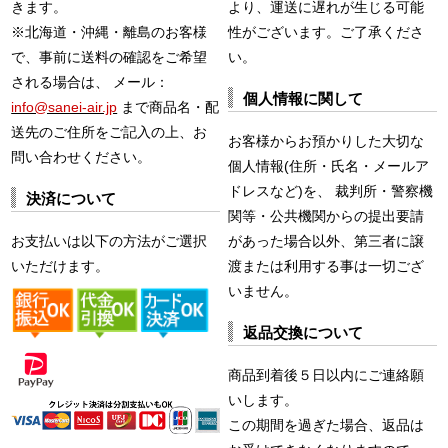
きます。
より、運送に遅れが生じる可能
※北海道・沖縄・離島のお客様
性がございます。ご了承くださ
で、事前に送料の確認をご希望
い。
される場合は、 メール：
個人情報に関して
info@sanei-air.jp
まで商品名・配
送先のご住所をご記入の上、お
お客様からお預かりした大切な
問い合わせください。
個人情報(住所・氏名・メールア
ドレスなど)を、 裁判所・警察機
決済について
関等・公共機関からの提出要請
お支払いは以下の方法がご選択
があった場合以外、第三者に譲
いただけます。
渡または利用する事は一切ござ
いません。
返品交換について
商品到着後５日以内にご連絡願
いします。
この期間を過ぎた場合、返品は