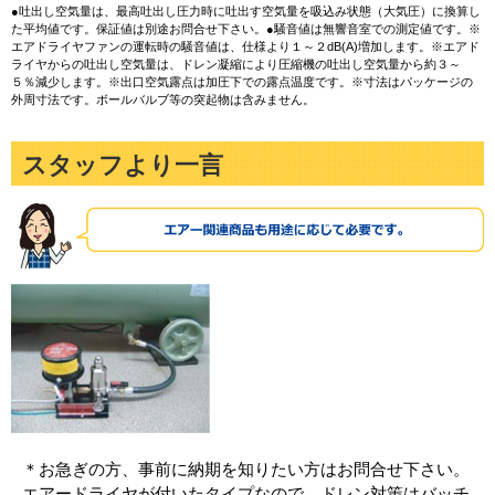
●吐出し空気量は、最高吐出し圧力時に吐出す空気量を吸込み状態（大気圧）に換算し
た平均値です。保証値は別途お問合せ下さい。●騒音値は無響音室での測定値です。※
エアドライヤファンの運転時の騒音値は、仕様より１～２dB(A)増加します。※エアド
ライヤからの吐出し空気量は、ドレン凝縮により圧縮機の吐出し空気量から約３～
５％減少します。※出口空気露点は加圧下での露点温度です。※寸法はパッケージの
外周寸法です。ボールバルブ等の突起物は含みません。
スタッフより一言
＊お急ぎの方、事前に納期を知りたい方はお問合せ下さい。
エアードライヤが付いたタイプなので、ドレン対策はバッチ