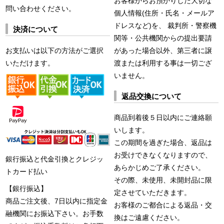
お客様からお預かりした大切な
問い合わせください。
個人情報(住所・氏名・メールア
ドレスなど)を、 裁判所・警察機
決済について
関等・公共機関からの提出要請
お支払いは以下の方法がご選択
があった場合以外、第三者に譲
いただけます。
渡または利用する事は一切ござ
いません。
返品交換について
商品到着後５日以内にご連絡願
いします。
この期間を過ぎた場合、返品は
お受けできなくなりますので、
銀行振込と代金引換とクレジッ
あらかじめご了承ください。
トカード払い
その際、未使用、未開封品に限
【銀行振込】
定させていただきます。
商品ご注文後、7日以内に指定金
お客様のご都合による返品・交
融機関にお振込下さい。お手数
換はご遠慮ください。