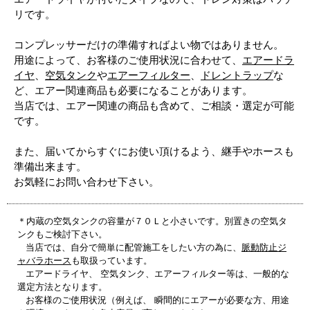
リです。
コンプレッサーだけの準備すればよい物ではありません。
用途によって、お客様のご使用状況に合わせて、
エアードラ
イヤ
、
空気タンク
や
エアーフィルター
、
ドレントラップ
な
ど、エアー関連商品も必要になることがあります。
当店では、エアー関連の商品も含めて、ご相談・選定が可能
です。
また、届いてからすぐにお使い頂けるよう、継手やホースも
準備出来ます。
お気軽にお問い合わせ下さい。
＊内蔵の空気タンクの容量が７０Ｌと小さいです。別置きの空気タ
ンクもご検討下さい。
当店では、自分で簡単に配管施工をしたい方の為に、
脈動防止ジ
ャバラホース
も取扱っています。
エアードライヤ、 空気タンク、エアーフィルター等は、一般的な
選定方法となります。
お客様のご使用状況（例えば、 瞬間的にエアーが必要な方、用途