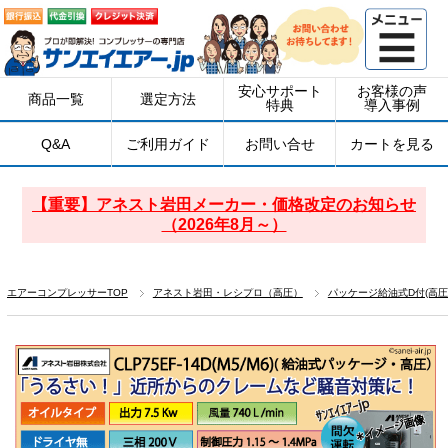
安心サポート
お客様の声
商品一覧
選定方法
特典
導入事例
Q&A
ご利用ガイド
お問い合せ
カートを見る
【重要】アネスト岩田メーカー・価格改定のお知らせ
（2026年8月～）
エアーコンプレッサーTOP
アネスト岩田・レシプロ（高圧）
パッケージ給油式D付(高