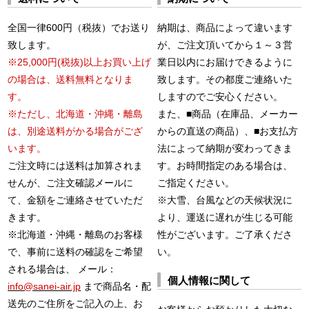
全国一律600円（税抜）でお送り
納期は、商品によって違います
致します。
が、ご注文頂いてから１～３営
※25,000円(税抜)以上お買い上げ
業日以内にお届けできるように
の場合は、送料無料となりま
致します。その都度ご連絡いた
す。
しますのでご安心ください。
※ただし、北海道・沖縄・離島
また、■商品（在庫品、メーカー
は、別途送料がかる場合がござ
からの直送の商品）、■お支払方
います。
法によって納期が変わってきま
ご注文時には送料は加算されま
す。お時間指定のある場合は、
せんが、ご注文確認メールに
ご指定ください。
て、金額をご連絡させていただ
※大雪、台風などの天候状況に
きます。
より、運送に遅れが生じる可能
※北海道・沖縄・離島のお客様
性がございます。ご了承くださ
で、事前に送料の確認をご希望
い。
される場合は、 メール：
個人情報に関して
info@sanei-air.jp
まで商品名・配
送先のご住所をご記入の上、お