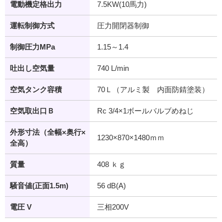
電動機定格出力
7.5KW(10馬力)
運転制御方式
圧力開閉器制御
制御圧力MPa
1.15～1.4
吐出し空気量
740 L/min
空気タンク容積
70Ｌ（アルミ製 内面防錆塗装）
空気取出口Ｂ
Rc 3/4×1ボールバルブめねじ
外形寸法（全幅×奥行×
1230×870×1480ｍｍ
全高）
質量
408 ｋｇ
騒音値(正面1.5m)
56 dB(A)
電圧 V
三相200V