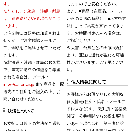
す。
しますのでご安心ください。
※ただし、北海道・沖縄・離島
また、■商品（在庫品、メーカー
は、別途送料がかる場合がござ
からの直送の商品）、■お支払方
います。
法によって納期が変わってきま
ご注文時には送料は加算されま
す。お時間指定のある場合は、
せんが、ご注文確認メールに
ご指定ください。
て、金額をご連絡させていただ
※大雪、台風などの天候状況に
きます。
より、運送に遅れが生じる可能
※北海道・沖縄・離島のお客様
性がございます。ご了承くださ
で、事前に送料の確認をご希望
い。
される場合は、 メール：
個人情報に関して
info@sanei-air.jp
まで商品名・配
送先のご住所をご記入の上、お
お客様からお預かりした大切な
問い合わせください。
個人情報(住所・氏名・メールア
ドレスなど)を、 裁判所・警察機
決済について
関等・公共機関からの提出要請
お支払いは以下の方法がご選択
があった場合以外、第三者に譲
いただけます。
渡または利用する事は一切ござ