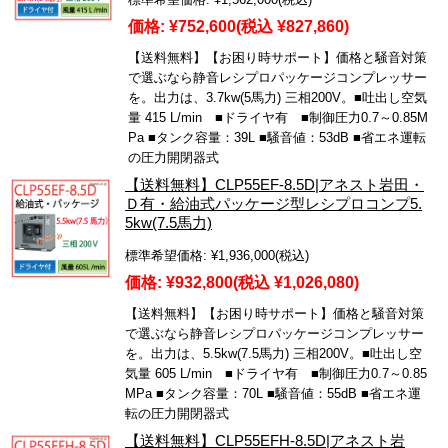
価格:
¥752,600
(税込 ¥827,860)
【送料無料】【お困り時サポート】価格と騒音対策
で選ぶなら静音レシプロパッケージコンプレッサー
を。出力は、3.7kw(5馬力) 三相200V。■吐出し空気
量 415 L/min ■ドライヤ有 ■制御圧力0.7～0.85M
Pa ■タンク容量：39L ■騒音値：53dB ■省エネ運転
の圧力開閉器式
【送料無料】CLP55EF-8.5D|アネスト岩田・
Ｄ有・給油式パッケージ型レシプロコンプ5.
5kw(7.5馬力)
標準希望価格:
¥1,936,000
(税込)
価格:
¥932,800
(税込 ¥1,026,080)
【送料無料】【お困り時サポート】価格と騒音対策
で選ぶなら静音レシプロパッケージコンプレッサー
を。出力は、5.5kw(7.5馬力) 三相200V。■吐出し空
気量 605 L/min ■ドライヤ有 ■制御圧力0.7～0.85
MPa ■タンク容量：70L ■騒音値：55dB ■省エネ運
転の圧力開閉器式
【送料無料】CLP55EFH-8.5D|アネスト岩