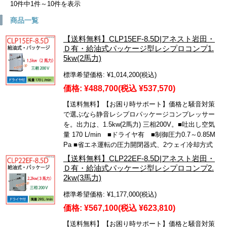
10件中1件～10件を表示
商品一覧
【送料無料】CLP15EF-8.5D|アネスト岩田・
Ｄ有・給油式パッケージ型レシプロコンプ1.
5kw(2馬力)
標準希望価格:
¥1,014,200
(税込)
価格:
¥488,700
(税込 ¥537,570)
【送料無料】【お困り時サポート】価格と騒音対策
で選ぶなら静音レシプロパッケージコンプレッサー
を。出力は、1.5kw(2馬力) 三相200V。■吐出し空気
量 170 L/min ■ドライヤ有 ■制御圧力0.7～0.85M
Pa ■省エネ運転の圧力開閉器式、2ウェイ冷却方式
【送料無料】CLP22EF-8.5D|アネスト岩田・
Ｄ有・給油式パッケージ型レシプロコンプ2.
2kw(3馬力)
標準希望価格:
¥1,177,000
(税込)
価格:
¥567,100
(税込 ¥623,810)
【送料無料】【お困り時サポート】価格と騒音対策