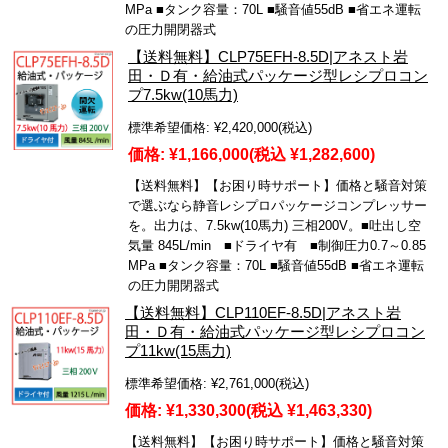
MPa ■タンク容量：70L ■騒音値55dB ■省エネ運転
の圧力開閉器式
【送料無料】CLP75EFH-8.5D|アネスト岩
田・Ｄ有・給油式パッケージ型レシプロコン
プ7.5kw(10馬力)
標準希望価格:
¥2,420,000
(税込)
価格:
¥1,166,000
(税込 ¥1,282,600)
【送料無料】【お困り時サポート】価格と騒音対策
で選ぶなら静音レシプロパッケージコンプレッサー
を。出力は、7.5kw(10馬力) 三相200V。■吐出し空
気量 845L/min ■ドライヤ有 ■制御圧力0.7～0.85
MPa ■タンク容量：70L ■騒音値55dB ■省エネ運転
の圧力開閉器式
【送料無料】CLP110EF-8.5D|アネスト岩
田・Ｄ有・給油式パッケージ型レシプロコン
プ11kw(15馬力)
標準希望価格:
¥2,761,000
(税込)
価格:
¥1,330,300
(税込 ¥1,463,330)
【送料無料】【お困り時サポート】価格と騒音対策