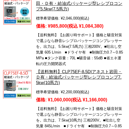
田・Ｄ有・給油式パッケージ型レシプロコン
プ5.5kw(7.5馬力)
標準希望価格:
¥2,046,000
(税込)
価格:
¥985,800
(税込 ¥1,084,380)
【送料無料】【お困り時サポート】価格と騒音対策
で選ぶなら静音レシプロパッケージコンプレッサー
を。出力は、5.5kw(7.5馬力) 三相200V。■吐出し空
気量 605 L/min ■ドライヤ有 ■制御圧力0.7～0.85
MPa ■タンク容量：70L ■騒音値：55dB ■省エネ運
転の圧力開閉器式
【送料無料】CLP75EF-8.5D|アネスト岩田・
Ｄ有・給油式パッケージ型レシプロコンプ7.
5kw(10馬力)
標準希望価格:
¥2,200,000
(税込)
価格:
¥1,060,000
(税込 ¥1,166,000)
【送料無料】【お困り時サポート】価格と騒音対策
で選ぶなら静音レシプロパッケージコンプレッサー
を。出力は、7.5kw(10馬力) 三相200V。■吐出し空
気量 845L/min ■ドライヤ有 ■制御圧力0.7～0.85