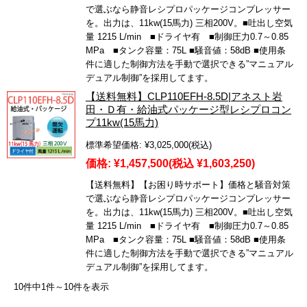
で選ぶなら静音レシプロパッケージコンプレッサー
を。出力は、11kw(15馬力) 三相200V。■吐出し空気
量 1215 L/min ■ドライヤ有 ■制御圧力0.7～0.85
MPa ■タンク容量：75L ■騒音値：58dB ■使用条
件に適した制御方法を手動で選択できる”マニュアル
デュアル制御”を採用してます。
【送料無料】CLP110EFH-8.5D|アネスト岩
田・Ｄ有・給油式パッケージ型レシプロコン
プ11kw(15馬力)
標準希望価格:
¥3,025,000
(税込)
価格:
¥1,457,500
(税込 ¥1,603,250)
【送料無料】【お困り時サポート】価格と騒音対策
で選ぶなら静音レシプロパッケージコンプレッサー
を。出力は、11kw(15馬力) 三相200V。■吐出し空気
量 1215 L/min ■ドライヤ有 ■制御圧力0.7～0.85
MPa ■タンク容量：75L ■騒音値：58dB ■使用条
件に適した制御方法を手動で選択できる”マニュアル
デュアル制御”を採用してます。
10件中1件～10件を表示