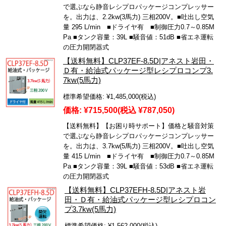
で選ぶなら静音レシプロパッケージコンプレッサー
を。出力は、2.2kw(3馬力) 三相200V。■吐出し空気
量 295 L/min ■ドライヤ有 ■制御圧力0.7～0.85M
Pa ■タンク容量：39L ■騒音値：51dB ■省エネ運転
の圧力開閉器式
【送料無料】CLP37EF-8.5D|アネスト岩田・
Ｄ有・給油式パッケージ型レシプロコンプ3.
7kw(5馬力)
標準希望価格:
¥1,485,000
(税込)
価格:
¥715,500
(税込 ¥787,050)
【送料無料】【お困り時サポート】価格と騒音対策
で選ぶなら静音レシプロパッケージコンプレッサー
を。出力は、3.7kw(5馬力) 三相200V。■吐出し空気
量 415 L/min ■ドライヤ有 ■制御圧力0.7～0.85M
Pa ■タンク容量：39L ■騒音値：53dB ■省エネ運転
の圧力開閉器式
【送料無料】CLP37EFH-8.5D|アネスト岩
田・Ｄ有・給油式パッケージ型レシプロコン
プ3.7kw(5馬力)
標準希望価格:
¥1,562,000
(税込)