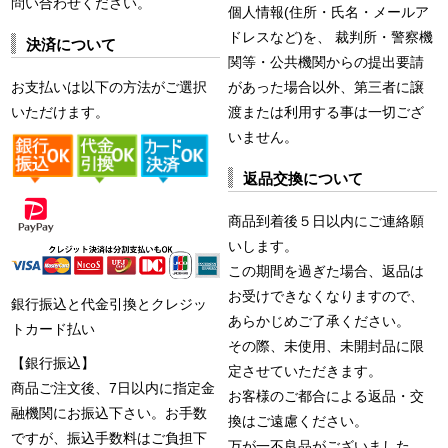
問い合わせください。
個人情報(住所・氏名・メールア
ドレスなど)を、 裁判所・警察機
決済について
関等・公共機関からの提出要請
お支払いは以下の方法がご選択
があった場合以外、第三者に譲
いただけます。
渡または利用する事は一切ござ
いません。
返品交換について
商品到着後５日以内にご連絡願
いします。
この期間を過ぎた場合、返品は
お受けできなくなりますので、
銀行振込と代金引換とクレジッ
あらかじめご了承ください。
トカード払い
その際、未使用、未開封品に限
【銀行振込】
定させていただきます。
商品ご注文後、7日以内に指定金
お客様のご都合による返品・交
融機関にお振込下さい。お手数
換はご遠慮ください。
ですが、振込手数料はご負担下
万が一不良品がございました