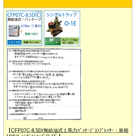
【
CFP07C-8.5D(無給油式１馬力ﾊﾟｯｹｰｼﾞｺﾝﾌﾟﾚｯｻｰ・単相