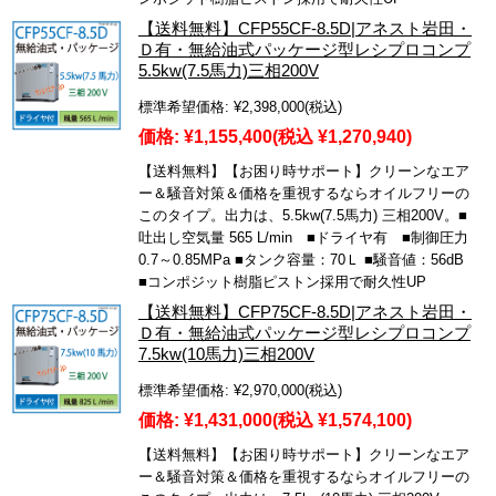
【送料無料】CFP55CF-8.5D|アネスト岩田・
Ｄ有・無給油式パッケージ型レシプロコンプ
5.5kw(7.5馬力)三相200V
標準希望価格:
¥2,398,000
(税込)
価格:
¥1,155,400
(税込 ¥1,270,940)
【送料無料】【お困り時サポート】クリーンなエア
ー＆騒音対策＆価格を重視するならオイルフリーの
このタイプ。出力は、5.5kw(7.5馬力) 三相200V。■
吐出し空気量 565 L/min ■ドライヤ有 ■制御圧力
0.7～0.85MPa ■タンク容量：70Ｌ ■騒音値：56dB
■コンポジット樹脂ピストン採用で耐久性UP
【送料無料】CFP75CF-8.5D|アネスト岩田・
Ｄ有・無給油式パッケージ型レシプロコンプ
7.5kw(10馬力)三相200V
標準希望価格:
¥2,970,000
(税込)
価格:
¥1,431,000
(税込 ¥1,574,100)
【送料無料】【お困り時サポート】クリーンなエア
ー＆騒音対策＆価格を重視するならオイルフリーの