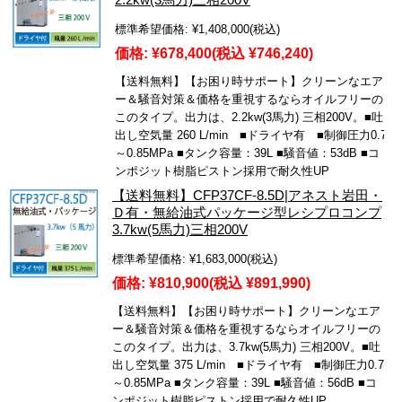
標準希望価格:
¥1,408,000
(税込)
価格:
¥678,400
(税込 ¥746,240)
【送料無料】【お困り時サポート】クリーンなエア
ー＆騒音対策＆価格を重視するならオイルフリーの
このタイプ。出力は、2.2kw(3馬力) 三相200V。■吐
出し空気量 260 L/min ■ドライヤ有 ■制御圧力0.7
～0.85MPa ■タンク容量：39L ■騒音値：53dB ■コ
ンポジット樹脂ピストン採用で耐久性UP
【送料無料】CFP37CF-8.5D|アネスト岩田・
Ｄ有・無給油式パッケージ型レシプロコンプ
3.7kw(5馬力)三相200V
標準希望価格:
¥1,683,000
(税込)
価格:
¥810,900
(税込 ¥891,990)
【送料無料】【お困り時サポート】クリーンなエア
ー＆騒音対策＆価格を重視するならオイルフリーの
このタイプ。出力は、3.7kw(5馬力) 三相200V。■吐
出し空気量 375 L/min ■ドライヤ有 ■制御圧力0.7
～0.85MPa ■タンク容量：39L ■騒音値：56dB ■コ
ンポジット樹脂ピストン採用で耐久性UP