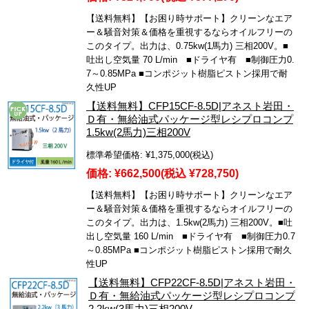
【送料無料】【お困り時サポート】クリーンなエア
ー＆騒音対策＆価格を重視するならオイルフリーの
このタイプ。出力は、0.75kw(1馬力) 三相200V。■
吐出し空気量 70 L/min ■ドライヤ有 ■制御圧力0.
7～0.85MPa ■コンポジット樹脂ピストン採用で耐
久性UP
【送料無料】CFP15CF-8.5D|アネスト岩田・
Ｄ有・無給油式パッケージ型レシプロコンプ
1.5kw(2馬力)三相200V
標準希望価格:
¥1,375,000
(税込)
価格:
¥662,500
(税込 ¥728,750)
【送料無料】【お困り時サポート】クリーンなエア
ー＆騒音対策＆価格を重視するならオイルフリーの
このタイプ。出力は、1.5kw(2馬力) 三相200V。■吐
出し空気量 160 L/min ■ドライヤ有 ■制御圧力0.7
～0.85MPa ■コンポジット樹脂ピストン採用で耐久
性UP
【送料無料】CFP22CF-8.5D|アネスト岩田・
Ｄ有・無給油式パッケージ型レシプロコンプ
2.2kw(3馬力)三相200V