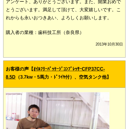
アンケート、ありがとうございます。また、開業おめで
とうございます。満足して頂けて、大変嬉しいです。こ
れからも永いおつきあい、よろしくお願いします。
購入者の業種：歯科技工所（奈良県）
2013年10月30日
お客様の声【
ｵｲﾙﾌﾘｰﾊﾟｯｹｰｼﾞｺﾝﾌﾟﾚｯｻｰCFP37CC-
8.5D
（3.7kw・5馬力・ﾄﾞﾗｲﾔ付）、空気タンク他
】