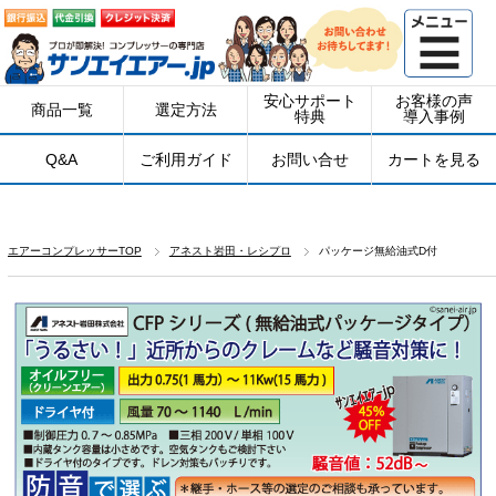
安心サポート
お客様の声
商品一覧
選定方法
特典
導入事例
Q&A
ご利用ガイド
お問い合せ
カートを見る
エアーコンプレッサーTOP
アネスト岩田・レシプロ
パッケージ無給油式D付