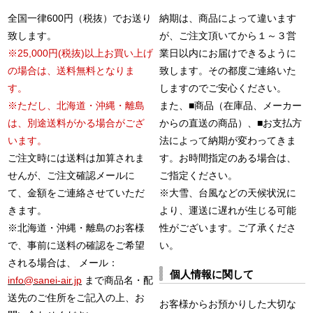
全国一律600円（税抜）でお送り
納期は、商品によって違います
致します。
が、ご注文頂いてから１～３営
※25,000円(税抜)以上お買い上げ
業日以内にお届けできるように
の場合は、送料無料となりま
致します。その都度ご連絡いた
す。
しますのでご安心ください。
※ただし、北海道・沖縄・離島
また、■商品（在庫品、メーカー
は、別途送料がかる場合がござ
からの直送の商品）、■お支払方
います。
法によって納期が変わってきま
ご注文時には送料は加算されま
す。お時間指定のある場合は、
せんが、ご注文確認メールに
ご指定ください。
て、金額をご連絡させていただ
※大雪、台風などの天候状況に
きます。
より、運送に遅れが生じる可能
※北海道・沖縄・離島のお客様
性がございます。ご了承くださ
で、事前に送料の確認をご希望
い。
される場合は、 メール：
個人情報に関して
info@sanei-air.jp
まで商品名・配
送先のご住所をご記入の上、お
お客様からお預かりした大切な