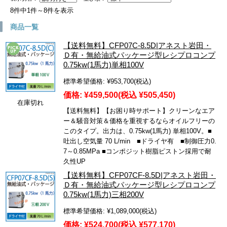
8件中1件～8件を表示
商品一覧
【送料無料】CFP07C-8.5D|アネスト岩田・
Ｄ有・無給油式パッケージ型レシプロコンプ
0.75kw(1馬力)単相100V
標準希望価格:
¥953,700
(税込)
価格:
¥459,500
(税込 ¥505,450)
在庫切れ
【送料無料】【お困り時サポート】クリーンなエア
ー＆騒音対策＆価格を重視するならオイルフリーの
このタイプ。出力は、0.75kw(1馬力) 単相100V。■
吐出し空気量 70 L/min ■ドライヤ有 ■制御圧力0.
7～0.85MPa ■コンポジット樹脂ピストン採用で耐
久性UP
【送料無料】CFP07CF-8.5D|アネスト岩田・
Ｄ有・無給油式パッケージ型レシプロコンプ
0.75kw(1馬力)三相200V
標準希望価格:
¥1,089,000
(税込)
価格:
¥524,700
(税込 ¥577,170)