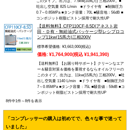
このタイプ。出力は、7.5kw(10馬力) 三相200V。■
吐出し空気量 825 L/min ■ドライヤ有 ■制御圧力
0.7～0.85MPa ■タンク容量：70L ■騒音地：56dB ■
コンポジット樹脂ピストン採用で耐久性UP
【送料無料】CFP110CF-8.5D|アネスト岩
田・Ｄ有・無給油式パッケージ型レシプロコ
ンプ11kw(15馬力)三相200V
標準希望価格:
¥3,663,000
(税込)
価格:
¥1,764,900
(税込 ¥1,941,390)
【送料無料】【お困り時サポート】クリーンなエア
ー＆騒音対策＆価格を重視するならオイルフリーの
このタイプ。出力は、11kw(15馬力) 三相200V。■吐
出し空気量 1140 L/min ■ドライヤ有 ■制御圧力0.
7～0.85MPa ■タンク容量：75L ■騒音値：59dB ■コ
ンポジット樹脂ピストン採用で耐久性UP
8件中1件～8件を表示
「コンプレッサーの購入は初めてで、色々な事で迷って
いました」