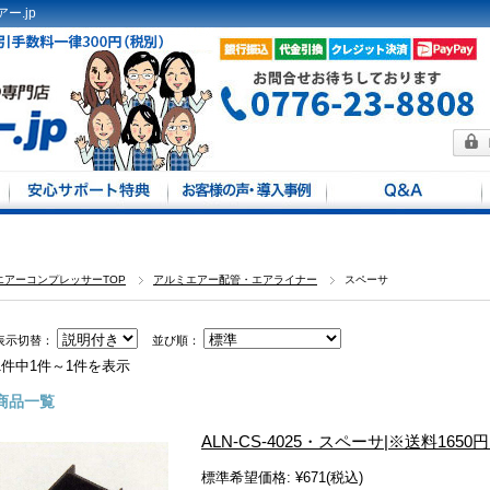
ー.jp
方法
馬力別
定
エアーコンプレッサーTOP
アルミエアー配管・エアライナー
スペーサ
表示切替：
並び順：
1件中1件～1件を表示
商品一覧
ALN-CS-4025・スペーサ|※送料16
標準希望価格:
¥671
(税込)