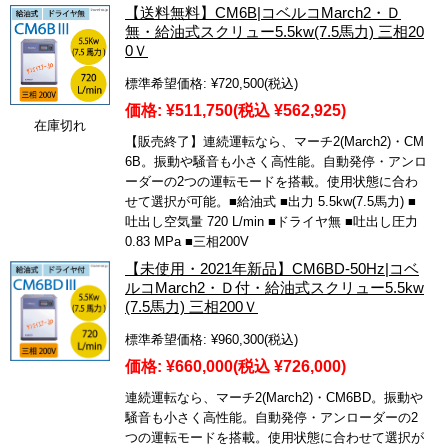
【送料無料】CM6B|コベルコMarch2・Ｄ
無・給油式スクリュー5.5kw(7.5馬力) 三相20
0Ｖ
標準希望価格:
¥720,500
(税込)
価格:
¥511,750
(税込 ¥562,925)
在庫切れ
【販売終了】連続運転なら、マーチ2(March2)・CM
6B。振動や騒音も小さく高性能。自動発停・アンロ
ーダーの2つの運転モードを搭載。使用状態に合わ
せて選択が可能。■給油式 ■出力 5.5kw(7.5馬力) ■
吐出し空気量 720 L/min ■ドライヤ無 ■吐出し圧力
0.83 MPa ■三相200V
【未使用・2021年新品】CM6BD-50Hz|コベ
ルコMarch2・Ｄ付・給油式スクリュー5.5kw
(7.5馬力) 三相200Ｖ
標準希望価格:
¥960,300
(税込)
価格:
¥660,000
(税込 ¥726,000)
連続運転なら、マーチ2(March2)・CM6BD。振動や
騒音も小さく高性能。自動発停・アンローダーの2
つの運転モードを搭載。使用状態に合わせて選択が