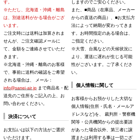
す。
しますのでご安心ください。
※ただし、北海道・沖縄・離島
また、■商品（在庫品、メーカー
は、別途送料がかる場合がござ
からの直送の商品）、■お支払方
います。
法によって納期が変わってきま
ご注文時には送料は加算されま
す。お時間指定のある場合は、
せんが、ご注文確認メールに
ご指定ください。
て、金額をご連絡させていただ
※大雪、台風などの天候状況に
きます。
より、運送に遅れが生じる可能
※北海道・沖縄・離島のお客様
性がございます。ご了承くださ
で、事前に送料の確認をご希望
い。
される場合は、 メール：
個人情報に関して
info@sanei-air.jp
まで商品名・配
送先のご住所をご記入の上、お
お客様からお預かりした大切な
問い合わせください。
個人情報(住所・氏名・メールア
ドレスなど)を、 裁判所・警察機
決済について
関等・公共機関からの提出要請
お支払いは以下の方法がご選択
があった場合以外、第三者に譲
いただけます。
渡または利用する事は一切ござ