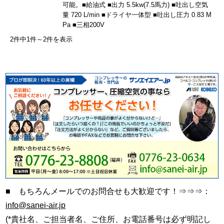
可能。■給油式 ■出力 5.5kw(7.5馬力) ■吐出し空気
量 720 L/min ■ドライヤ一体型 ■吐出し圧力 0.83 M
Pa ■三相200V
2件中1件～2件を表示
■ もちろんメールでのお問合せも大歓迎です！⇒⇒⇒：
info@sanei-air.jp
(*貴社名、ご担当者名、ご住所、お電話番号は必ず明記し