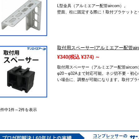
L型金具（アルミエアー配管aircom）。
壁面、柱に固定する際に！取付ブラケットと
取付用スペーサー|アルミエアー配管airc
¥340
(税込 ¥374)
～
取付用スペーサー（アルミエアー配管aircom
φ20～φ32Aまで対応可能。ネジ切不要・初
い場合に、調整が可能になります。取付ブラ
2件中1件～2件を表示