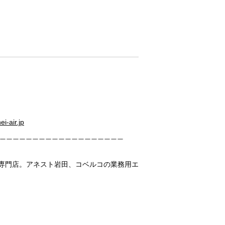
i-air.jp
・専門店。アネスト岩田、コベルコの業務用エ