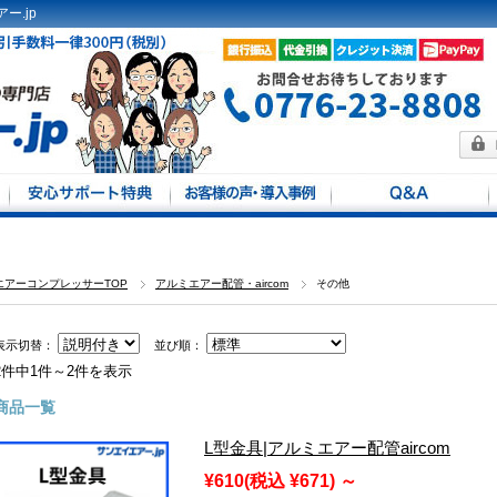
ー.jp
方法
馬力別
定
エアーコンプレッサーTOP
アルミエアー配管・aircom
その他
表示切替：
並び順：
2件中1件～2件を表示
商品一覧
L型金具|アルミエアー配管aircom
¥610
(税込 ¥671)
～