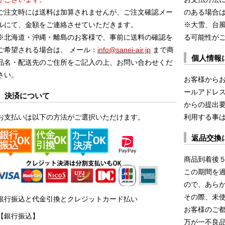
ご注文時には送料は加算されませんが、ご注文確認メー
のある場合
ルにて、金額をご連絡させていただきます。
※大雪、台
※北海道・沖縄・離島のお客様で、事前に送料の確認を
る可能性が
ご希望される場合は、 メール：
info@sanei-air.jp
まで商
個人情報
品名・配送先のご住所をご記入の上、お問い合わせくだ
さい。
お客様から
ールアドレス
決済について
からの提出
お支払いは以下の方法がご選択いただけます。
利用する事
返品交換
商品到着後
この期間を
ので、あら
その際、未
銀行振込と代金引換とクレジットカード払い
お客様のご
【銀行振込】
万が一不良