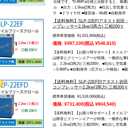
仕様です。*0.8MPa仕様と比較すると、風
ル ■出力：1.5kw(2馬力) ■吐出し空気量 130 
V ■ドライヤ付 ■騒音値：46dB ■自動発
【送料無料】SLP-22EF|アネスト
ンプレッサー2.2kw(3馬力) 三相200Ｖ
標準希望価格:
¥1,031,800
(税込)
価格:
¥497,100
(税込 ¥546,810)
【送料無料】【お困り時サポート】オイルフリー
は静音とクリーンエアーが特徴。一般的な事
は、2.2kw(3馬力) 三相200V。■吐出し空気量 
～0.8MPa ■自動発停（圧力センサ検知） ■騒
【送料無料】SLP-22EFD|アネス
コンプレッサー2.2kw(3馬力) 三相200
標準希望価格:
¥1,518,000
(税込)
価格:
¥731,400
(税込 ¥804,540)
【送料無料】【お困り時サポート】オイルフリー
は静音とクリーンエアーが特徴。一般的な事
は、2.2kw(3馬力) 三相200V。■吐出し空気量 