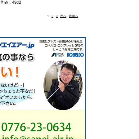
音値：49dB
1
2
3
次へ
最後へ