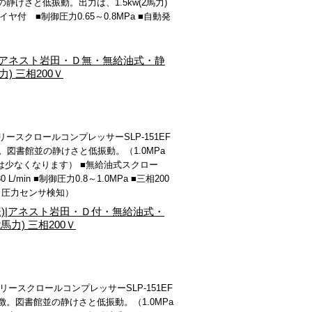
けさと低振動。出力は、1.5kw(2馬力)
ライヤ付 ■制御圧力0.65～0.8MPa ■自動発
仕様)|アネスト岩田・Ｄ無・無給油式・静
) 三相200Ｖ
スクロールコンプレッサーSLP-151EF
徴。図書館並の静けさと低振動。（1.0MPa
量は少なくなります） ■無給油式スクロー
L/min ■制御圧力0.8～1.0MPa ■三相200
停（圧力センサ検知）
a仕様)|アネスト岩田・Ｄ付・無給油式・
馬力) 三相200Ｖ
スクロールコンプレッサーSLP-151EF
特徴。図書館並の静けさと低振動。（1.0MPa