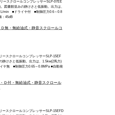
ースクロールコンプレッサーSLP-07EE
特徴。図書館並みの静けさと低振動。出力は、
4 L/min ■ドライヤ付 ■制御圧力0.6～0.8
：45dB
岩田・Ｄ無・無給油式・静音スクロールコ
スクロールコンプレッサーSLP-15EF
けさと低振動。出力は、1.5kw(2馬力)
ライヤ無 ■制御圧力0.65～0.8MPa ■自動発
ト岩田・Ｄ付・無給油式・静音スクロール
Ｖ
スクロールコンプレッサーSLP-15EFD