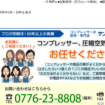
～0.8MPa ■自動発停（圧力センサ検知） ■騒
25件中1件～10件を表示