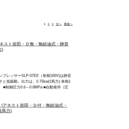
1
2
3
次へ
最後へ
)|アネスト岩田・Ｄ無・無給油式・静音
)
ッサーSLP-07EE（単相100V)は静音
振動。出力は、0.75kw(1馬力) 単相1
無 ■制御圧力0.6～0.8MPa ■自動発停（圧
0Ｖ）|アネスト岩田・Ｄ付・無給油式・
1馬力)