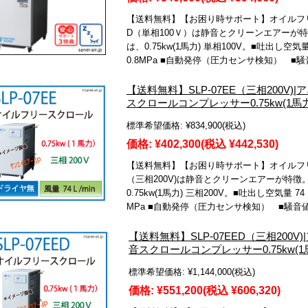
【送料無料】【お困り時サポート】オイルフリー
D（単相100Ｖ）は静音とクリーンエアーが
は、0.75kw(1馬力) 単相100V。■吐出し空気
0.8MPa ■自動発停（圧力センサ検知） ■騒
【送料無料】SLP-07EE（三相200V
スクロールコンプレッサー0.75kw(1馬力
標準希望価格:
¥834,900
(税込)
価格:
¥402,300
(税込 ¥442,530)
【送料無料】【お困り時サポート】オイルフリー
（三相200V)は静音とクリーンエアーが特
0.75kw(1馬力) 三相200V。■吐出し空気量 7
MPa ■自動発停（圧力センサ検知） ■騒音値
【送料無料】SLP-07EED（三相20
音スクロールコンプレッサー0.75kw(1
標準希望価格:
¥1,144,000
(税込)
価格:
¥551,200
(税込 ¥606,320)