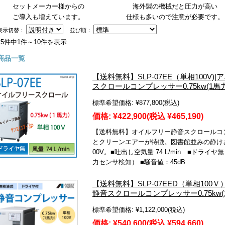
セットメーカー様からの
海外製の機械だと圧力が高い
ご導入も増えています。
仕様も多いので注意が必要です。
表示切替：
並び順：
25件中1件～10件を表示
商品一覧
【送料無料】SLP-07EE（単相100V
スクロールコンプレッサー0.75kw(1馬力
標準希望価格:
¥877,800
(税込)
価格:
¥422,900
(税込 ¥465,190)
【送料無料】オイルフリー静音スクロールコンプレ
とクリーンエアーが特徴。図書館並みの静けさと低
00V。■吐出し空気量 74 L/min ■ドライヤ
力センサ検知） ■騒音値：45dB
【送料無料】SLP-07EED（単相10
静音スクロールコンプレッサー0.75kw(
標準希望価格:
¥1,122,000
(税込)
価格:
¥540,600
(税込 ¥594,660)