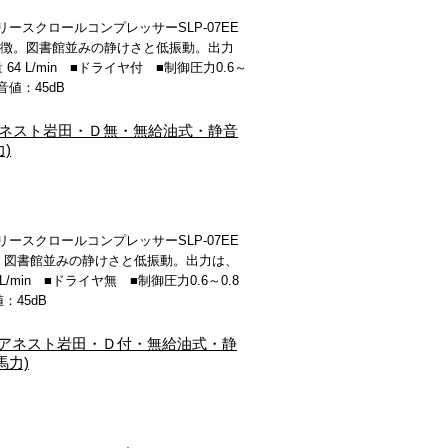
スクロールコンプレッサーSLP-07EE
特徴。図書館並みの静けさと低振動。出力
量 64 L/min ■ドライヤ付 ■制御圧力0.6～
音値：45dB
)|アネスト岩田・Ｄ無・無給油式・静音
)
スクロールコンプレッサーSLP-07EE
徴。図書館並みの静けさと低振動。出力は、
4 L/min ■ドライヤ無 ■制御圧力0.6～0.8
：45dB
0V)|アネスト岩田・Ｄ付・無給油式・静
馬力)