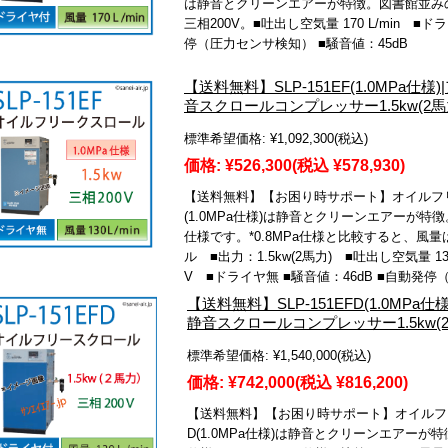
は静音とクリーンエアーが特徴。図書館並みの静
三相200V。■吐出し空気量 170 L/min ■ド
停（圧力センサ検知） ■騒音値：45dB
【送料無料】SLP-151EF(1.0MPa
音スクロールコンプレッサー1.5kw(2馬力
標準希望価格:
¥1,092,300
(税込)
価格:
¥526,300
(税込 ¥578,930)
【送料無料】【お困り時サポート】オイルフリー
(1.0MPa仕様)は静音とクリーンエアーが特
仕様です。*0.8MPa仕様と比較すると、風
ル ■出力：1.5kw(2馬力) ■吐出し空気量 130 
V ■ドライヤ無 ■騒音値：46dB ■自動発
【送料無料】SLP-151EFD(1.0MP
静音スクロールコンプレッサー1.5kw(2
標準希望価格:
¥1,540,000
(税込)
価格:
¥742,000
(税込 ¥816,200)
【送料無料】【お困り時サポート】オイルフリー
D(1.0MPa仕様)は静音とクリーンエアーが