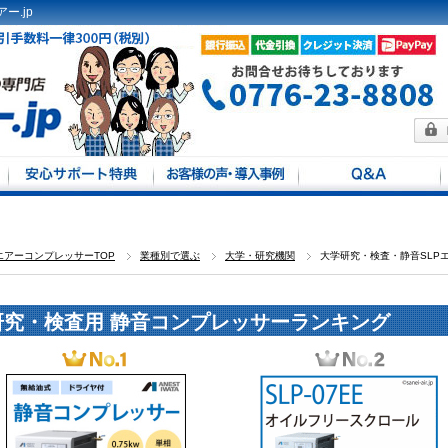
ー.jp
方法
馬力別
定
エアーコンプレッサーTOP
業種別で選ぶ
大学・研究機関
大学研究・検査・静音SLP
研究・検査用 静音コンプレッサーランキング