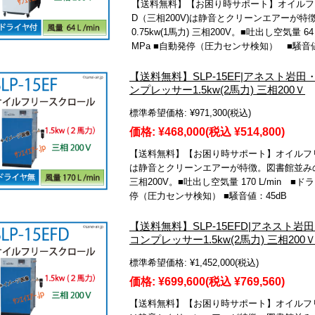
【送料無料】【お困り時サポート】オイルフリ
D（三相200V)は静音とクリーンエアーが
0.75kw(1馬力) 三相200V。■吐出し空気量 6
MPa ■自動発停（圧力センサ検知） ■騒音値
【送料無料】SLP-15EF|アネスト
ンプレッサー1.5kw(2馬力) 三相200Ｖ
標準希望価格:
¥971,300
(税込)
価格:
¥468,000
(税込 ¥514,800)
【送料無料】【お困り時サポート】オイルフリー
は静音とクリーンエアーが特徴。図書館並みの静
三相200V。■吐出し空気量 170 L/min ■ド
停（圧力センサ検知） ■騒音値：45dB
【送料無料】SLP-15EFD|アネス
コンプレッサー1.5kw(2馬力) 三相200
標準希望価格:
¥1,452,000
(税込)
価格:
¥699,600
(税込 ¥769,560)
【送料無料】【お困り時サポート】オイルフリー