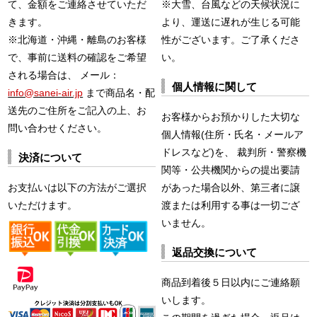
て、金額をご連絡させていただ
※大雪、台風などの天候状況に
きます。
より、運送に遅れが生じる可能
※北海道・沖縄・離島のお客様
性がございます。ご了承くださ
で、事前に送料の確認をご希望
い。
される場合は、 メール：
個人情報に関して
info@sanei-air.jp
まで商品名・配
送先のご住所をご記入の上、お
お客様からお預かりした大切な
問い合わせください。
個人情報(住所・氏名・メールア
ドレスなど)を、 裁判所・警察機
決済について
関等・公共機関からの提出要請
お支払いは以下の方法がご選択
があった場合以外、第三者に譲
いただけます。
渡または利用する事は一切ござ
いません。
返品交換について
商品到着後５日以内にご連絡願
いします。