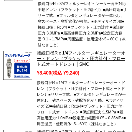
接続口径Rｃ3/4フィルターレギュレーター高圧対応
手動ドレン（ブラケット・圧力計付）■高圧対応■リ
リーフ式。■フィルタとレギュレータが一体化し、
省スペース・省配管化が可能。■ボディサイズ:40■
接続口径：Rc3/4 ■ブラケット・圧力計付 ■保証耐
圧力:3.0MPa ■最高使用圧力:2.0MPa■設定圧力範
囲:0.1～1.7MPa■周囲温度・使用流体:-5～60℃（凍
結なきこと）
接続口径Rｃ1/4フィルターレギュレーターオ
ートドレン（ブラケット・圧力計付・フロー
ト式オートドレン）│SMC
¥8,400
(税込 ¥9,240)
接続口径Rｃ1/4フィルターレギュレーターオートド
レン（ブラケット・圧力計付・フロート式オートド
レン）■リリーフ式。■フィルタとレギュレータが一
体化し、省スペース・省配管化が可能。■ボディサ
イズ:20■接続口径：Rc1/4■ブラケット・圧力計付・
フロート式オートドレン ■保証耐圧力:1.5MPa ■最
高使用圧力:1.0MPa■設定圧力範囲:0.05～0.85MPa■
周囲温度・使用流体:-5～60℃（凍結なきこと）
接続口径Rｃ3/8フィルターレギュレーターオ