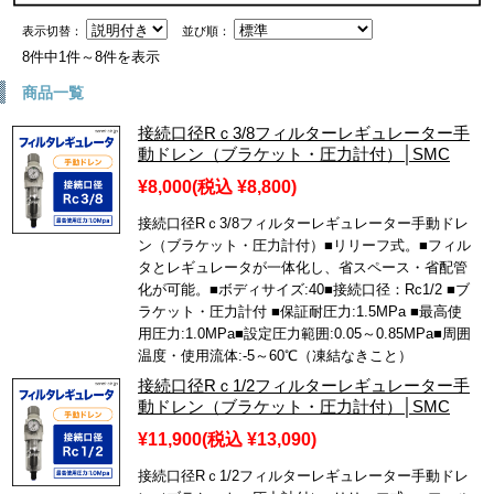
表示切替：
並び順：
8件中1件～8件を表示
商品一覧
接続口径Rｃ3/8フィルターレギュレーター手
動ドレン（ブラケット・圧力計付）│SMC
¥8,000
(税込 ¥8,800)
接続口径Rｃ3/8フィルターレギュレーター手動ドレ
ン（ブラケット・圧力計付）■リリーフ式。■フィル
タとレギュレータが一体化し、省スペース・省配管
化が可能。■ボディサイズ:40■接続口径：Rc1/2 ■ブ
ラケット・圧力計付 ■保証耐圧力:1.5MPa ■最高使
用圧力:1.0MPa■設定圧力範囲:0.05～0.85MPa■周囲
温度・使用流体:-5～60℃（凍結なきこと）
接続口径Rｃ1/2フィルターレギュレーター手
動ドレン（ブラケット・圧力計付）│SMC
¥11,900
(税込 ¥13,090)
接続口径Rｃ1/2フィルターレギュレーター手動ドレ