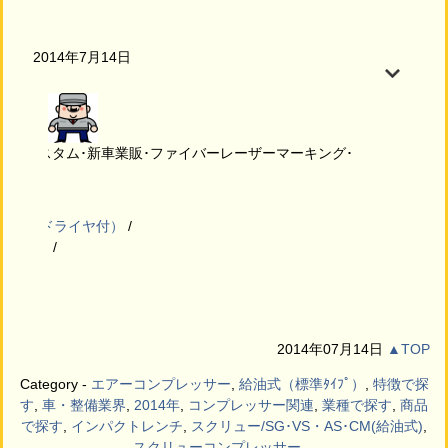
2014年7月14日
検･カスタム･新車業販･ファイバーレーザーマーキング･
7kw（ドライヤ付）
ィルター
2014年07月14日
▲TOP
Category -
エアーコンプレッサー
,
給油式（標準ﾀｲﾌﾟ）
,
特徴で探
す
,
車・整備業界
,
2014年
,
コンプレッサー関連
,
業種で探す
,
商品
で探す
,
インパクトレンチ
,
スクリュー/SG･VS・AS･CM(給油式)
,
スクリューコンプレッサー