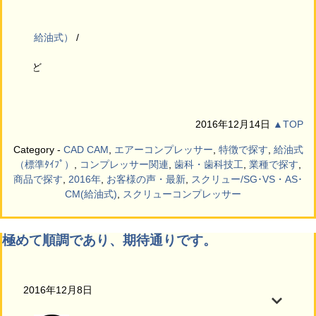
レッサー（給油式）
ルター
25Lなど
2016年12月14日
▲TOP
Category -
CAD CAM
,
エアーコンプレッサー
,
特徴で探す
,
給油式
（標準ﾀｲﾌﾟ）
,
コンプレッサー関連
,
歯科・歯科技工
,
業種で探す
,
商品で探す
,
2016年
,
お客様の声・最新
,
スクリュー/SG･VS・AS･
CM(給油式)
,
スクリューコンプレッサー
極めて順調であり、期待通りです。
2016年12月8日