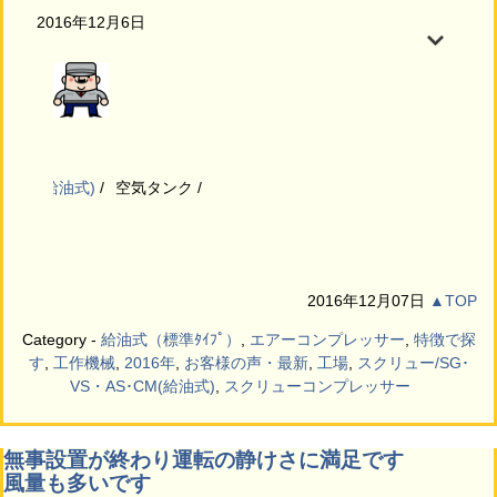
2016年12月6日
玉県）
ッサー(給油式)
空気タンク
2016年12月07日
▲TOP
Category -
給油式（標準ﾀｲﾌﾟ）
,
エアーコンプレッサー
,
特徴で探
す
,
工作機械
,
2016年
,
お客様の声・最新
,
工場
,
スクリュー/SG･
VS・AS･CM(給油式)
,
スクリューコンプレッサー
無事設置が終わり運転の静けさに満足です
風量も多いです