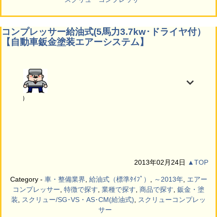
コンプレッサー給油式(5馬力3.7kw･ドライヤ付）
【自動車鈑金塗装エアーシステム】
（石川県）
7kw
2013年02月24日
▲TOP
Category -
車・整備業界
,
給油式（標準ﾀｲﾌﾟ）
,
～2013年
,
エアー
コンプレッサー
,
特徴で探す
,
業種で探す
,
商品で探す
,
鈑金・塗
装
,
スクリュー/SG･VS・AS･CM(給油式)
,
スクリューコンプレッ
サー