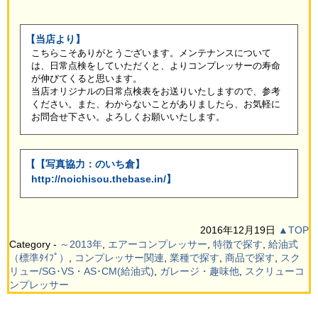
【当店より】
こちらこそありがとうございます。メンテナンスについて
は、日常点検をしていただくと、よりコンプレッサーの寿命
が伸びてくると思います。
当店オリジナルの日常点検表をお送りいたしますので、参考
ください。また、わからないことがありましたら、お気軽に
お問合せ下さい。よろしくお願いいたします。
【【写真協力：のいち倉】
http://noichisou.thebase.in/】
2016年12月19日
▲TOP
Category -
～2013年
,
エアーコンプレッサー
,
特徴で探す
,
給油式
（標準ﾀｲﾌﾟ）
,
コンプレッサー関連
,
業種で探す
,
商品で探す
,
スク
リュー/SG･VS・AS･CM(給油式)
,
ガレージ・趣味他
,
スクリューコ
ンプレッサー