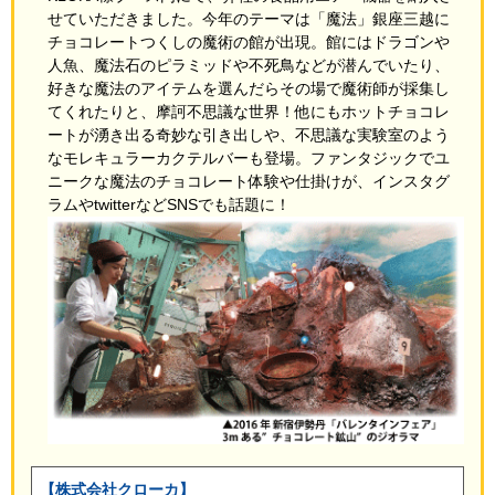
せていただきました。今年のテーマは「魔法」銀座三越に
チョコレートつくしの魔術の館が出現。館にはドラゴンや
人魚、魔法石のピラミッドや不死鳥などが潜んでいたり、
好きな魔法のアイテムを選んだらその場で魔術師が採集し
てくれたりと、摩訶不思議な世界！他にもホットチョコレ
ートが湧き出る奇妙な引き出しや、不思議な実験室のよう
なモレキュラーカクテルバーも登場。ファンタジックでユ
ニークな魔法のチョコレート体験や仕掛けが、インスタグ
ラムやtwitterなどSNSでも話題に！
【株式会社クローカ】