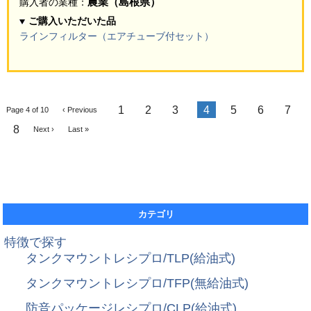
農業（島根県）
購入者の業種：
ご購入いただいた品
ラインフィルター（エアチューブ付セット）
1
2
3
4
5
6
7
Page 4 of 10
‹ Previous
8
Next ›
Last »
カテゴリ
特徴で探す
タンクマウントレシプロ/TLP(給油式)
タンクマウントレシプロ/TFP(無給油式)
防音パッケージレシプロ/CLP(給油式)