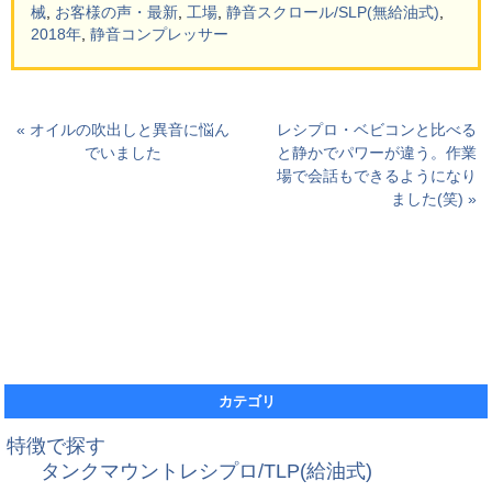
械
,
お客様の声・最新
,
工場
,
静音スクロール/SLP(無給油式)
,
2018年
,
静音コンプレッサー
« オイルの吹出しと異音に悩ん
レシプロ・ベビコンと比べる
でいました
と静かでパワーが違う。作業
場で会話もできるようになり
ました(笑) »
カテゴリ
特徴で探す
タンクマウントレシプロ/TLP(給油式)