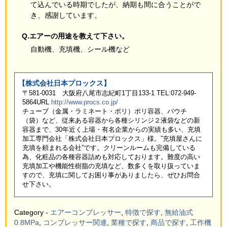
て込んでいる時期でしたが、納期も間に合うことがで
き、感謝しています。
Q.エアーの用途を教えて下さい。
自動機、充填機、シール機など
【株式会社日本プロックス】
〒581-0031 大阪府八尾市志紀町1丁目133-1 TEL:072-949-
5864URL
http://www.procs.co.jp/
チューブ（金属・ラミネート・ポリ）ポリ容器、パウチ
（袋）など、従来ある容器から各種シリンジ２液袋などの新
容器まで、30年近く上場・有名企業からの実績も多い、充填
加工専門会社「株式会社日本プロックス」様。”充填屋さんに
充填を頼まれる会社”です。クリーンルームも完備している
為、化粧品の各種容器詰めも対応しております。難度の高い
充填加工や機能性樹脂の充填など、数多くを取り扱っていま
すので、充填に関してお困り事がありましたら、ぜひお問合
せ下さい。
Category -
エアーコンプレッサー
,
特徴で探す
,
無給油式
0.8MPa
,
コンプレッサー関連
,
業種で探す
,
商品で探す
,
工作機