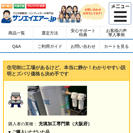
安心サポート
お客様の声
商品一覧
選定方法
特典
導入事例
Q&A
ご利用ガイド
お問い合わせ
カートを見る
住宅街に工場があるけど、本当に静か！わかりやすい説
明とズバリ価格も決め手です
充填加工専門業（大阪府）
購入者の業種：
ご購入いただいた品