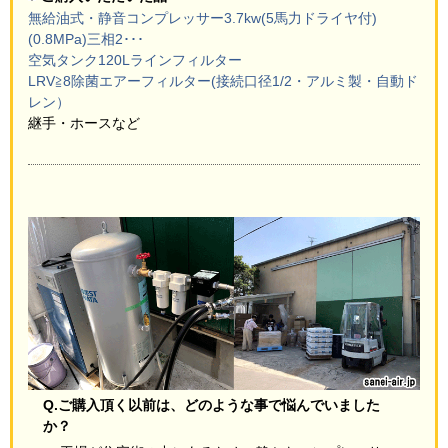
無給油式・静音コンプレッサー3.7kw(5馬力ドライヤ付)
(0.8MPa)三相2･･･
空気タンク120L
ラインフィルター
LRV≧8除菌エアーフィルター(接続口径1/2・アルミ製・自動ド
レン）
継手・ホースなど
Q.ご購入頂く以前は、どのような事で悩んでいました
か？