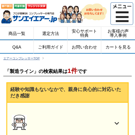
安心サポート
お客様の声
商品一覧
選定方法
特典
導入事例
Q&A
ご利用ガイド
お問い合わせ
カートを見る
エアーコンプレッサーTOP
1件
「製造ライン」の検索結果は
です
経験や知識もないなかで、親身に良心的に対応いた
だき感謝