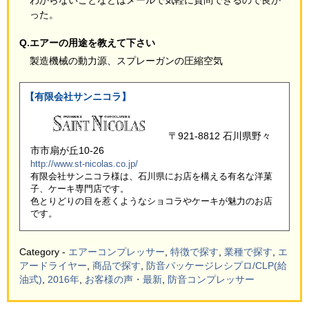
った。
Q.エアーの用途を教えて下さい
製造機械の動力源、スプレーガンの圧縮空気
【有限会社サンニコラ】
〒921-8812 石川県野々
市市扇が丘10-26
http://www.st-nicolas.co.jp/
有限会社サンニコラ様は、石川県にお店を構える有名な洋菓
子、ケーキ専門店です。
色とりどりの目を惹くようなショコラやケーキが魅力のお店
です。
Category -
エアーコンプレッサー
,
特徴で探す
,
業種で探す
,
エ
アードライヤー
,
商品で探す
,
防音パッケージレシプロ/CLP(給
油式)
,
2016年
,
お客様の声・最新
,
防音コンプレッサー