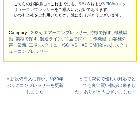
こちらのお客様にはこれまでにも、
5.5kW
および
3.7kWのスク
リューコンプレッサー
をご導入いただいております。
いつも当社をご利用いただき、誠にありがとうございます。
Category -
2025
,
エアーコンプレッサー
,
特徴で探す
,
機械駆
動
,
業種で探す
,
製造ライン
,
商品で探す
,
工作機械
,
お客様の
声・最新
,
工場
,
スクリュー/SG･VS・AS･CM(給油式)
,
スクリ
ューコンプレッサー
« 新設備導入に伴い、約30年
とても親切で優しい対応でと
ぶりにコンプレッサーを更新
ても良い買い物が出来まし
しました
た。ありがとうございました »