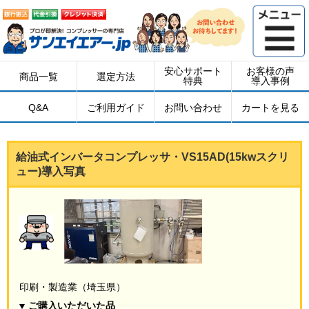
安心サポート
お客様の声
商品一覧
選定方法
特典
導入事例
Q&A
ご利用ガイド
お問い合わせ
カートを見る
給油式インバータコンプレッサ・VS15AD(15kwスクリ
ュー)導入写真
印刷・製造業（埼玉県）
ご購入いただいた品