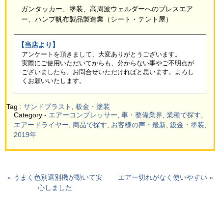
ガンタッカー、塗装、高周波ウェルダーへのプレスエア
ー、ハンプ帆布製品製造業（シート・テント屋）
【当店より】
アンケートを頂きまして、大変ありがとうございます。
実際にご使用いただいてからも、分からない事やご不明点が
ございましたら、お問合せいただければと思います。よろし
くお願いいたします。
Tag :
サンドブラスト
,
板金・塗装
Category -
エアーコンプレッサー
,
車・整備業界
,
業種で探す
,
エアードライヤー
,
商品で探す
,
お客様の声・最新
,
鈑金・塗装
,
2019年
« うまく色別選別機が動いて安
エアー切れがなく使いやすい »
心しました