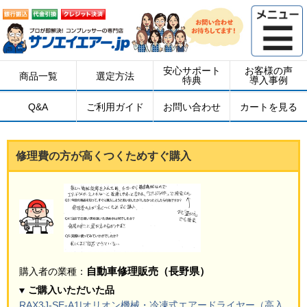
安心サポート
お客様の声
商品一覧
選定方法
特典
導入事例
Q&A
ご利用ガイド
お問い合わせ
カートを見る
修理費の方が高くつくためすぐ購入
自動車修理販売（長野県）
購入者の業種：
ご購入いただいた品
RAX3J-SE-A1|オリオン機械・冷凍式エアードライヤー（高入