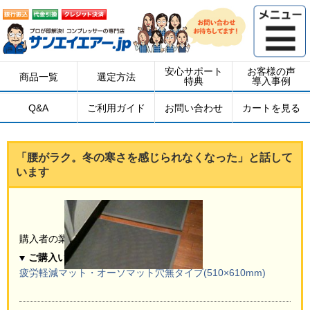
安心サポート
お客様の声
商品一覧
選定方法
特典
導入事例
Q&A
ご利用ガイド
お問い合わせ
カートを見る
「腰がラク。冬の寒さを感じられなくなった」と話して
います
個人（兵庫県）
購入者の業種：
ご購入いただいた品
疲労軽減マット・オーソマット穴無タイプ(510×610mm)