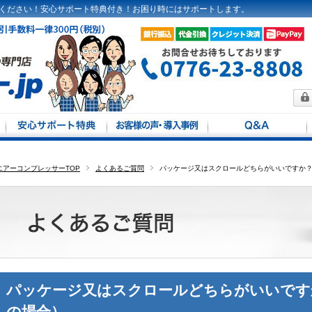
ください！安心サポート特典付き！お困り時にはサポートします。
方法
馬力別
エアーコンプレッサーTOP
よくあるご質問
パッケージ又はスクロールどちらがいいですか
パッケージ又はスクロールどちらがいいです
の場合）