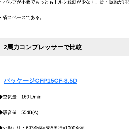
・バルブが不要でもっともトルク変動が少なく、音・振動が飛
・省スペースである。
2馬力コンプレッサーで比較
パッケージCFP15CF-8.5D
◆空気量：160 L/min
◆騒音値：55dB(A)
◆外形寸法：693全幅×585奥行×1000全高