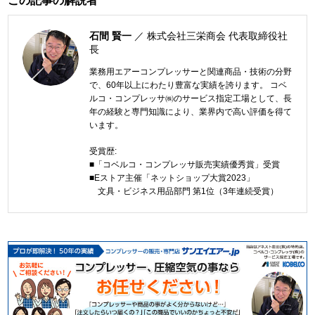
この記事の解説者
石間 賢一
／ 株式会社三栄商会 代表取締役社
長
業務用エアーコンプレッサーと関連商品・技術の分野
で、60年以上にわたり豊富な実績を誇ります。 コベ
ルコ・コンプレッサ㈱のサービス指定工場として、長
年の経験と専門知識により、業界内で高い評価を得て
います。
受賞歴:
■「コベルコ・コンプレッサ販売実績優秀賞」受賞
■Eストア主催「ネットショップ大賞2023」
文具・ビジネス用品部門 第1位（3年連続受賞）